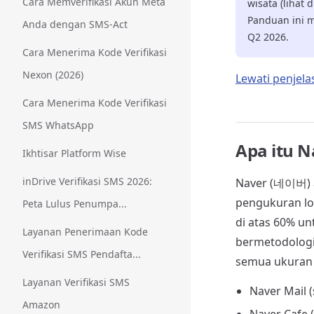
Cara Memverifikasi Akun Meta
wisata (lihat
Panduan ini m
Anda dengan SMS-Act
Q2 2026.
Cara Menerima Kode Verifikasi
Nexon (2026)
Lewati penjel
Cara Menerima Kode Verifikasi
SMS WhatsApp
Apa itu 
Ikhtisar Platform Wise
inDrive Verifikasi SMS 2026:
Naver (네이버) a
pengukuran lo
Peta Lulus Penumpa...
di atas 60% un
Layanan Penerimaan Kode
bermetodologi 
Verifikasi SMS Pendafta...
semua ukuran l
Layanan Verifikasi SMS
Naver Mail 
Amazon