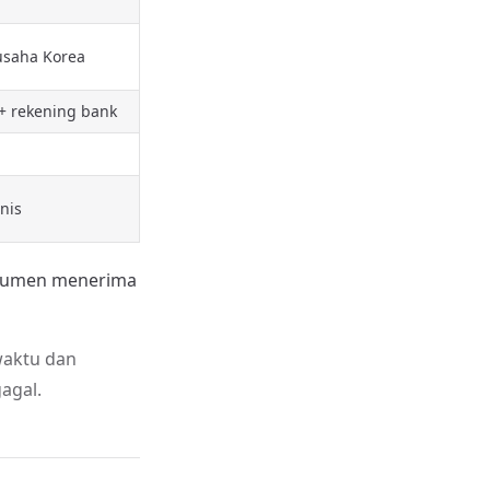
 usaha Korea
+ rekening bank
nis
onsumen menerima
 waktu dan
agal.