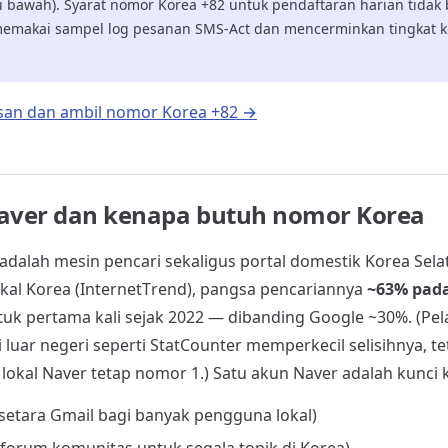
 di bawah). Syarat nomor Korea +82 untuk pendaftaran harian tidak
emakai sampel log pesanan SMS-Act dan mencerminkan tingkat keb
asan dan ambil nomor Korea +82 →
Naver dan kenapa butuh nomor Korea
dalah mesin pencari sekaligus portal domestik Korea Sela
kal Korea (InternetTrend), pangsa pencariannya
~63% pada
tuk pertama kali sejak 2022 — dibanding Google ~30%. (Pel
luar negeri seperti StatCounter memperkecil selisihnya, t
okal Naver tetap nomor 1.) Satu akun Naver adalah kunci 
(setara Gmail bagi banyak pengguna lokal)