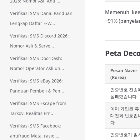
2026: Nomor Asli Anti ...
Memenuhi keem
Verifikasi SMS Dana: Panduan
~91% (penyela
Lengkap Daftar E-W...
Verifikasi SMS Discord 2026:
Nomor Asli & Serve...
Peta Deco
Verifikasi SMS DoorDash:
Nomor Operator Asli un...
Pesan Naver
(Korea)
Verifikasi SMS eBay 2026:
인증번호 전송
Panduan Pembeli & Pen...
실패했습니다
Verifikasi SMS Escape from
이미 가입된 휴
Tarkov: Realitas Err...
대전화 번호입
다
Verifikasi SMS Facebook:
인증번호가 일
antifraud Meta, rasio ...