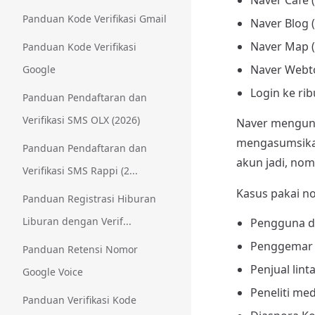
Naver Cafe 
Panduan Kode Verifikasi Gmail
Naver Blog 
Naver Map (n
Panduan Kode Verifikasi
Naver Webto
Google
Login ke ri
Panduan Pendaftaran dan
Verifikasi SMS OLX (2026)
Naver mengunc
mengasumsikan
Panduan Pendaftaran dan
akun jadi, nom
Verifikasi SMS Rappi (2...
Kasus pakai no
Panduan Registrasi Hiburan
Liburan dengan Verif...
Pengguna di
Penggemar K
Panduan Retensi Nomor
Penjual lin
Google Voice
Peneliti me
Panduan Verifikasi Kode