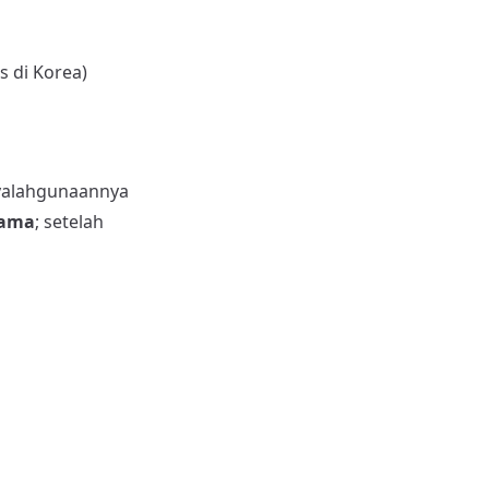
s di Korea)
yalahgunaannya
tama
; setelah