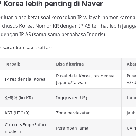
 Korea lebih penting di Naver
r luar biasa ketat soal kecocokan IP-wilayah-nomor karena 
khusus Korea. Nomor KR dengan IP AS terlihat lebih jangg
 dengan IP AS (sama-sama berbahasa Inggris).
isarankan saat daftar:
Terbaik
Bisa diterima
Aka
Pusat data Korea, residensial
Pusa
IP residensial Korea
Jepang/Taiwan
AS/U
한국어 (ko-KR)
Inggris (en-US)
Lain
KST (UTC+9)
Zona berdekatan
Jauh 
Chrome/Edge/Safari
Peramban lama
UA m
modern