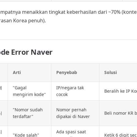
patnya menaikkan tingkat keberhasilan dari ~70% (kontek
rasan Korea penuh).
de Error Naver
Arti
Penyebab
Solusi
에
"Gagal
IP/negara tak
Beralih ke IP Ko
mengirim kode"
cocok
"Nomor sudah
Nomor pernah
니
Beli nomor KR 
terdaftar"
dipakai di Naver
치
Ada spasi saat
"Kode salah"
Ketik 6 digit s