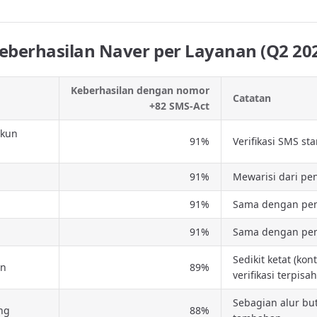
eberhasilan Naver per Layanan (Q2 20
Keberhasilan dengan nomor
Catatan
+82 SMS-Act
akun
91%
Verifikasi SMS st
91%
Mewarisi dari pe
91%
Sama dengan pen
91%
Sama dengan pen
Sedikit ketat (ko
on
89%
verifikasi terpisah
Sebagian alur bu
ng
88%