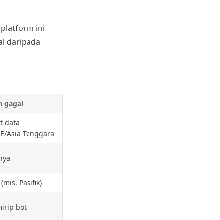
platform ini
al daripada
n gagal
t data
E/Asia Tenggara
nya
(mis. Pasifik)
irip bot