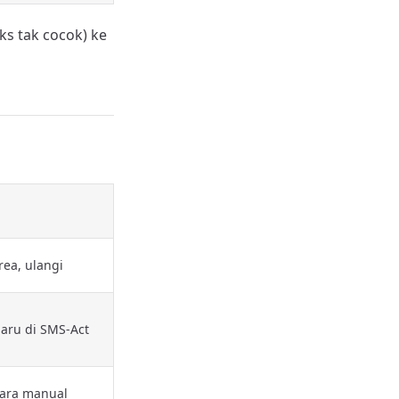
s tak cocok) ke
rea, ulangi
baru di SMS-Act
ecara manual