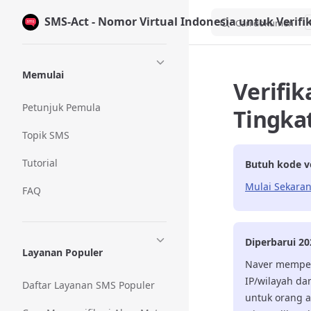
SMS-Act - Nomor Virtual Indonesia untuk Verifi
Skip to content
Cari dokumen
Sidebar Navigation
Memulai
Verifik
Petunjuk Pemula
Tingka
Topik SMS
Tutorial
Butuh kode ve
Mulai Sekara
FAQ
Diperbarui 20
Layanan Populer
Naver memper
IP/wilayah da
Daftar Layanan SMS Populer
untuk orang a