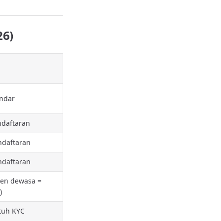
26)
andar
ndaftaran
daftaran
daftaran
nten dewasa =
)
tuh KYC