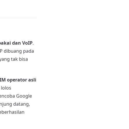
pakai dan VoIP
.
IP dibuang pada
ang tak bisa
IM operator asli
lolos
mencoba Google
unjung datang,
eberhasilan