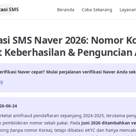
Main Navigation
kasi SMS
Beranda
Coba Sekarang
Layanan
K
asi SMS Naver 2026: Nomor Ko
t Keberhasilan & Penguncian
rifikasi
Naver
cepat? Mulai perjalanan verifikasi
Naver
Anda sek
ng
26-06-24
ketat antifraud pendaftaran sepanjang 2024-2025, terutama pen
n pemblokiran nomor sekali pakai. Pada
Juni 2026 ditambahkan ver
sing (tanpa nomor Korea), tetapi dibatasi eKYC dan hanya menca