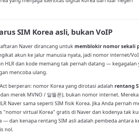
ea yang menjaga identitas digital Korea dari luar negeri
rus SIM Korea asli, bukan VoIP
daftaran Naver dirancang untuk
memblokir nomor sekali 
ikat akun ke jalur manusia nyata, jadi nomor internet/Vo
an HLR dan kode memang tak pernah datang — kegagalan y
ngan mencoba ulang.
-Act berperan: nomor Korea yang dirotasi adalah
rentang S
+ dan merek MVNO / 알뜰폰), bukan nomor internet. Mereka 
LR Naver sama seperti SIM fisik Korea. Jika Anda pernah 
us "nomor virtual Korea" gratis di Naver dan kodenya tak k
ya — dan kenapa rentang SIM asli adalah pembeda antara k
s nol.