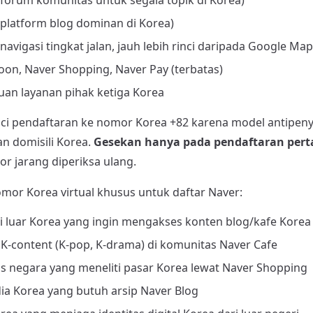
(forum komunitas untuk segala topik di Korea)
(platform blog dominan di Korea)
avigasi tingkat jalan, jauh lebih rinci daripada Google Map
on, Naver Shopping, Naver Pay (terbatas)
buan layanan pihak ketiga Korea
i pendaftaran ke nomor Korea +82 karena model antipen
 domisili Korea.
Gesekan hanya pada pendaftaran per
or jarang diperiksa ulang.
mor Korea virtual khusus untuk daftar Naver:
 luar Korea yang ingin mengakses konten blog/kafe Korea
-content (K-pop, K-drama) di komunitas Naver Cafe
tas negara yang meneliti pasar Korea lewat Naver Shopping
dia Korea yang butuh arsip Naver Blog