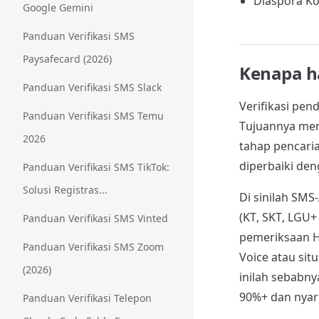
Diaspora Kor
Google Gemini
Panduan Verifikasi SMS
Paysafecard (2026)
Kenapa ha
Panduan Verifikasi SMS Slack
Verifikasi pen
Panduan Verifikasi SMS Temu
Tujuannya meng
2026
tahap pencari
diperbaiki de
Panduan Verifikasi SMS TikTok:
Solusi Registras...
Di sinilah SMS
(KT, SKT, LGU
Panduan Verifikasi SMS Vinted
pemeriksaan H
Panduan Verifikasi SMS Zoom
Voice atau sit
(2026)
inilah sebabn
90%+ dan nyari
Panduan Verifikasi Telepon