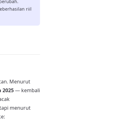
 berubah.
erhasilan riil
tan. Menurut
 2025
— kembali
acak
etapi menurut
ke: