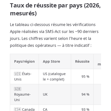
Taux de réussite par pays (2026,
mesurés)
Le tableau ci-dessous résume les vérifications
Apple réalisées via SMS-Act sur les ~90 derniers
jours. Les chiffres varient selon l'heure et la
politique des opérateurs — à titre indicatif :
Délai
Pays/région
App Store
Réussite
moyen
🇺🇸 États-
US (catalogue
95 %
20 s
Unis
le + complet)
🇬🇧
Royaume-
UK
94 %
22 s
Uni
🇨🇦 Canada
CA
93 %
24 s