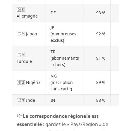
🇩🇪
DE
93 %
24 s
Allemagne
JP
🇯🇵 Japon
(nombreuses
92 %
26 s
exclus)
TR
🇹🇷
(abonnements
91 %
28 s
Turquie
- chers)
NG
🇳🇬 Nigéria
(inscription
89 %
32 s
sans carte)
🇮🇳 Inde
IN
88 %
36 s
💡
La correspondance régionale est
essentielle
: gardez le « Pays/Région » de