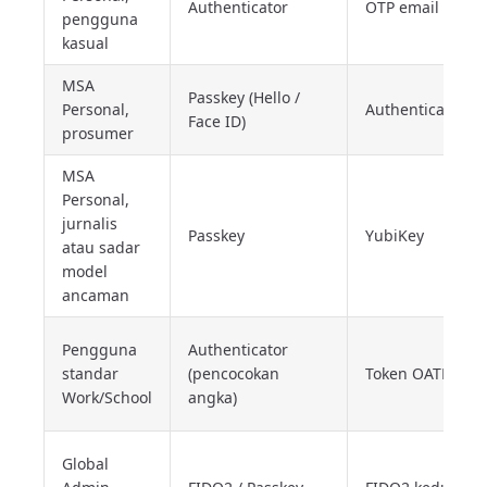
Authenticator
OTP email
pengguna
kasual
MSA
Passkey (Hello /
Personal,
Authenticator
Face ID)
prosumer
MSA
Personal,
jurnalis
Passkey
YubiKey
atau sadar
model
ancaman
Pengguna
Authenticator
standar
(pencocokan
Token OATH
Work/School
angka)
Global