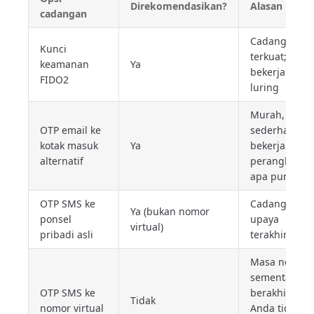
Direkomendasikan?
Alasan
cadangan
Cadangan
Kunci
terkuat;
keamanan
Ya
bekerja
FIDO2
luring
Murah,
OTP email ke
sederhana,
kotak masuk
Ya
bekerja di
alternatif
perangkat
apa pun
OTP SMS ke
Cadangan
Ya (bukan nomor
ponsel
upaya
virtual)
pribadi asli
terakhir
Masa nomor
sementara
OTP SMS ke
berakhir;
Tidak
nomor virtual
Anda tidak