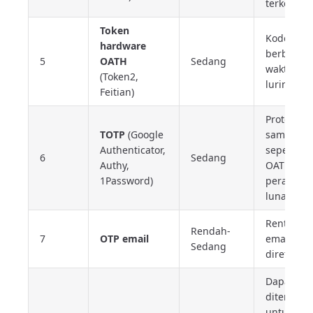
terkelola
Token
Kode
hardware
berbasis
5
OATH
Sedang
waktu;
(Token2,
luring
Feitian)
Protokol
TOTP
(Google
sama
Authenticator,
seperti
6
Sedang
Authy,
OATH teta
1Password)
perangka
lunak
Rentan bi
Rendah-
7
OTP email
email
Sedang
diretas
Dapat
diterima
untuk alu