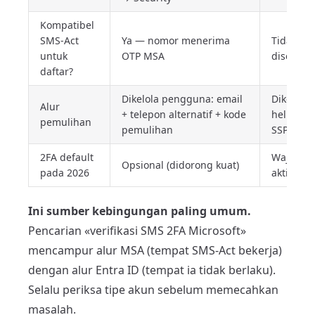
Kompatibel
SMS-Act
Ya — nomor menerima
Tidak — 
untuk
OTP MSA
disediak
daftar?
Dikelola pengguna: email
Dikelola 
Alur
+ telepon alternatif + kode
helpdesk
pemulihan
pemulihan
SSPR
2FA default
Wajib (Se
Opsional (didorong kuat)
pada 2026
aktif se-
Ini sumber kebingungan paling umum.
Pencarian «verifikasi SMS 2FA Microsoft»
mencampur alur MSA (tempat SMS-Act bekerja)
dengan alur Entra ID (tempat ia tidak berlaku).
Selalu periksa tipe akun sebelum memecahkan
masalah.