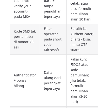
could not
baru +
cetak, atau
verify your
tanpa
picu formulir
account»
pemulihan
pemulihan
pada MSA
tepercaya
akun 30 hari
Filter
Beralih ke
Kode SMS tak
operator
Authenticator;
pernah tiba
pada short
bila tak bisa,
di nomor AS
code
minta OTP
asli
Microsoft
suara
Pakai kunci
FIDO2 atau
kode
Daftar
Authenticator
pemulihan;
ulang dari
+ ponsel
jika tidak,
perangkat
hilang
formulir
tepercaya
pemulihan
akun (3-30
hari)