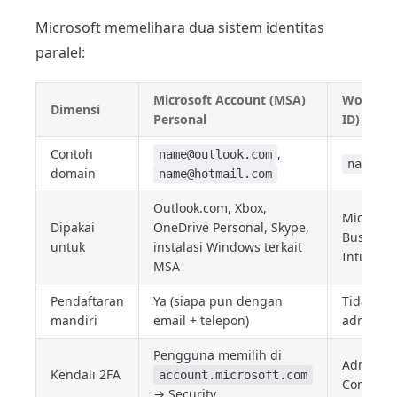
Microsoft memelihara dua sistem identitas
paralel:
Microsoft Account (MSA)
Work ata
Dimensi
Personal
ID)
Contoh
,
name@outlook.com
name@yo
domain
name@hotmail.com
Outlook.com, Xbox,
Microsof
Dipakai
OneDrive Personal, Skype,
Business
untuk
instalasi Windows terkait
Intune, 
MSA
Pendaftaran
Ya (siapa pun dengan
Tidak — 
mandiri
email + telepon)
admin ol
Pengguna memilih di
Admin m
Kendali 2FA
account.microsoft.com
Conditio
→ Security