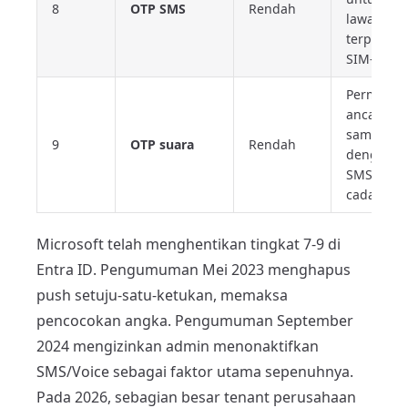
8
OTP SMS
Rendah
lawas;
terpapar
SIM-swap
Permukaa
ancaman
sama
9
OTP suara
Rendah
dengan
SMS; han
cadangan
Microsoft telah menghentikan tingkat 7-9 di
Entra ID. Pengumuman Mei 2023 menghapus
push setuju-satu-ketukan, memaksa
pencocokan angka. Pengumuman September
2024 mengizinkan admin menonaktifkan
SMS/Voice sebagai faktor utama sepenuhnya.
Pada 2026, sebagian besar tenant perusahaan