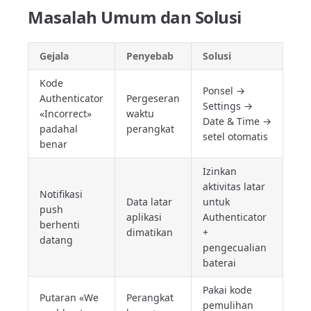
Masalah Umum dan Solusi
Gejala
Penyebab
Solusi
Kode
Ponsel →
Authenticator
Pergeseran
Settings →
«Incorrect»
waktu
Date & Time →
padahal
perangkat
setel otomatis
benar
Izinkan
aktivitas latar
Notifikasi
Data latar
untuk
push
aplikasi
Authenticator
berhenti
dimatikan
+
datang
pengecualian
baterai
Pakai kode
Putaran «We
Perangkat
pemulihan