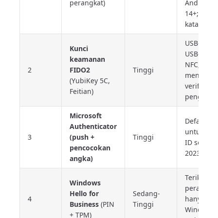
perangkat)
Android
14+; tanp
kata sand
USB-A /
Kunci
USB-C /
keamanan
NFC;
2
FIDO2
Tinggi
menduku
(YubiKey 5C,
verifikasi
Feitian)
penggun
Microsoft
Default
Authenticator
untuk Ent
3
(push +
Tinggi
ID sejak 
pencocokan
2023
angka)
Terikat
Windows
perangkat
Hello for
Sedang-
4
hanya pa
Business
(PIN
Tinggi
Windows
+ TPM)