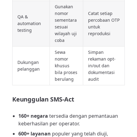
Gunakan
nomor
Catat setiap
QA &
sementara
percobaan OTP
automation
sesuai
untuk
testing
wilayah uji
reproduksi
coba
Sewa
Simpan
nomor
rekaman opt-
Dukungan
khusus
in/out dan
pelanggan
bila proses
dokumentasi
berulang
audit
Keunggulan SMS-Act
160+ negara
tersedia dengan pemantauan
keberhasilan per operator.
600+ layanan
populer yang telah diuji,