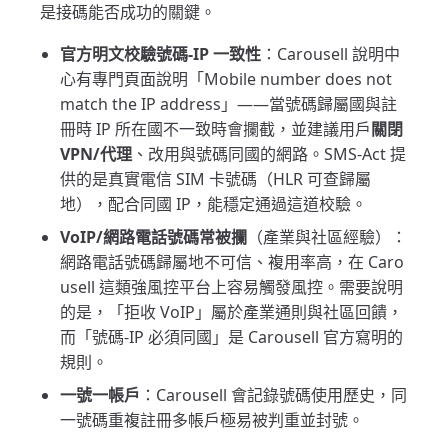
是接碼能否成功的關鍵。
官方明文校驗號碼-IP 一致性
：Carousell 說明中
心有專門頁面說明「Mobile number does not
match the IP address」——當號碼歸屬國與註
冊時 IP 所在國不一致時會攔截，並建議用戶
關閉
VPN/代理
、改用與號碼同國的網路。SMS-Act 提
供的是真實電信 SIM 卡號碼（HLR 可查歸屬
地），配合同國 IP，能穩定通過這道校驗。
VoIP/網路電話號碼常被攔
（產業與社區經驗）：
網路電話號碼歸屬地不可信、複用率高，在 Caro
usell 這類強風控平台上容易觸發風控。需要說明
的是，「拒收 VoIP」屬於產業通則與社區回饋，
而「號碼-IP 必須同國」是 Carousell 官方寫明的
規則。
一號一帳戶
：Carousell 會記錄號碼使用歷史，同
一號碼重複註冊多帳戶極易被判重並封號。