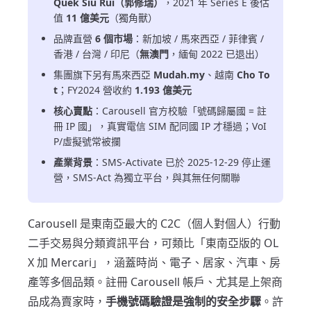
Quek Siu Rui（郭修瑞）
，2021 年 Series E 後估
值
11 億美元
（獨角獸）
品牌直營
6 個市場
：新加坡 / 馬來西亞 / 菲律賓 /
香港 / 台灣 / 印尼（
無澳門
，緬甸 2022 已退出）
集團旗下另有馬來西亞
Mudah.my
、越南
Cho To
t
；FY2024 營收約
1.193 億美元
核心賣點
：Carousell 官方校驗「號碼歸屬國 = 註
冊 IP 國」，真實電信 SIM 配同國 IP 才穩過；VoI
P/虛擬號常被攔
產業背景
：SMS-Activate 已於 2025-12-29 停止運
營，SMS-Act 為獨立平台，與其無任何關聯
Carousell 是東南亞最大的 C2C（個人對個人）行動
二手交易與分類資訊平台，可類比「東南亞版的 OL
X 加 Mercari」，涵蓋時尚、電子、居家、汽車、房
產等多個品類。註冊 Carousell 帳戶、尤其是上架商
品成為賣家時，
手機號碼驗證是強制的安全步驟
。許