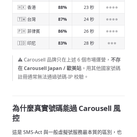
🇭🇰 香港
88%
23 秒
⭐⭐⭐⭐
🇹🇼 台灣
87%
24 秒
⭐⭐⭐⭐
🇵🇭 菲律賓
86%
26 秒
⭐⭐⭐⭐
🇮🇩 印尼
83%
28 秒
⭐⭐⭐
⚠️ Carousell 品牌只在上述 6 個市場運營，
不存
在 Carousell Japan / 歐美站
。用其他國家號碼
註冊通常無法通過號碼-IP 校驗。
為什麼真實號碼能過 Carousell 風
控
這是 SMS-Act 與一般虛擬號服務最本質的區別，也