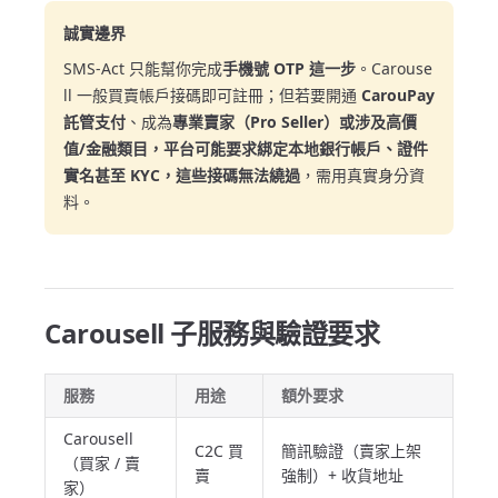
誠實邊界
SMS-Act 只能幫你完成
手機號 OTP 這一步
。Carouse
ll 一般買賣帳戶接碼即可註冊；但若要開通
CarouPay
託管支付
、成為
專業賣家（Pro Seller）
或涉及高價
值/金融類目，平台可能要求綁定本地銀行帳戶、證件
實名甚至 KYC，這些
接碼無法繞過
，需用真實身分資
料。
Carousell 子服務與驗證要求
服務
用途
額外要求
Carousell
C2C 買
簡訊驗證（賣家上架
（買家 / 賣
賣
強制）+ 收貨地址
家）