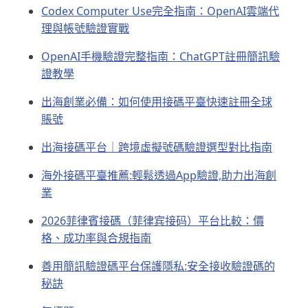
Codex Computer Use完全指南：OpenAI雲端代
理與帳號驗證實戰
OpenAI手機驗證完整指南：ChatGPT註冊簡訊驗
證教學
出海創業必備：如何使用接碼平臺快速註冊全球
賬號
出海接碼平台｜跨境虛擬號碼驗證選型對比指南
海外接碼平臺推薦:輕鬆透過App驗證,助力出海創
業
2026菲律賓接碼（菲律宾接码）平台比較：價
格、成功率與合規指南
善用簡訊驗證碼平台保護隱私:安全接收驗證碼的
秘訣