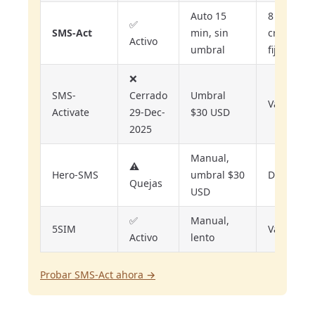
Auto 15
8
✅
SMS-Act
min, sin
créditos
Activo
umbral
fijo
❌
SMS-
Cerrado
Umbral
Variable
Activate
29-Dec-
$30 USD
2025
Manual,
⚠️
Hero-SMS
umbral $30
Dinámico
Quejas
USD
✅
Manual,
5SIM
Variable
Activo
lento
Probar SMS-Act ahora →