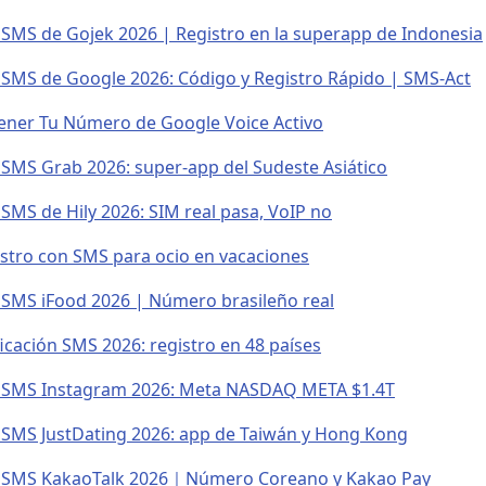
n SMS de Gojek 2026 | Registro en la superapp de Indonesia
n SMS de Google 2026: Código y Registro Rápido | SMS-Act
ner Tu Número de Google Voice Activo
n SMS Grab 2026: super-app del Sudeste Asiático
 SMS de Hily 2026: SIM real pasa, VoIP no
istro con SMS para ocio en vacaciones
n SMS iFood 2026 | Número brasileño real
ficación SMS 2026: registro en 48 países
n SMS Instagram 2026: Meta NASDAQ META $1.4T
n SMS JustDating 2026: app de Taiwán y Hong Kong
ón SMS KakaoTalk 2026｜Número Coreano y Kakao Pay