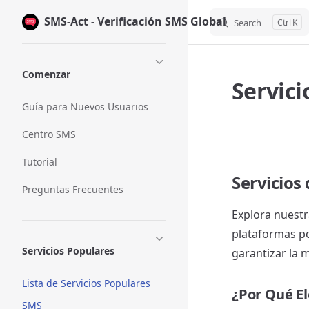
SMS-Act - Verificación SMS Global
Skip to content
Search
K
Sidebar Navigation
Comenzar
Servic
Guía para Nuevos Usuarios
Centro SMS
Tutorial
Servicios
Preguntas Frecuentes
Explora nuestr
plataformas p
Servicios Populares
garantizar la m
Lista de Servicios Populares
¿Por Qué El
SMS