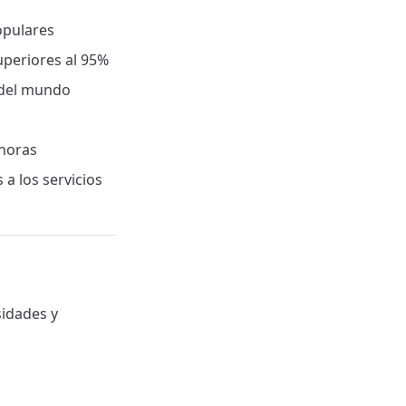
opulares
uperiores al 95%
 del mundo
 horas
a los servicios
sidades y