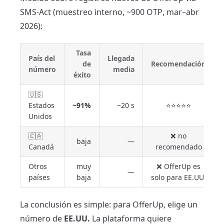
SMS-Act (muestreo interno, ~900 OTP, mar–abr
2026):
Tasa
País del
Llegada
de
Recomendación
número
media
éxito
🇺🇸
Estados
~91%
~20 s
⭐⭐⭐⭐⭐
Unidos
🇨🇦
❌ no
baja
—
Canadá
recomendado
Otros
muy
❌ OfferUp es
—
países
baja
solo para EE.UU.
La conclusión es simple: para OfferUp, elige un
número de
EE.UU.
La plataforma quiere