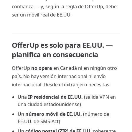
confianza — y, según la regla de OfferUp, debe
ser un móvil real de EE.UU.
OfferUp es solo para EE.UU. —
planifica en consecuencia
OfferUp
no opera
en Canadá ni en ningún otro
país. No hay versión internacional ni envío
internacional. Desde el extranjero necesitas:
Una
IP residencial de EE.UU.
(salida VPN en
una ciudad estadounidense)
Un
número móvil de EE.UU.
(número de
EE.UU. de SMS-Act)
Un
código postal (ZIP) de EE.UU.
coherente