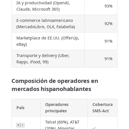
IA y productividad (OpenAI,
93%
Claude, Microsoft 365)
E-commerce latinoamericano
92%
(MercadoLibre, OLX, Falabella)
Marketplace de EE.UU. (OfferUp,
91%
eBay)
Transporte y delivery (Uber,
91%
Rappi, iFood, 99)
Composición de operadores en
mercados hispanohablantes
Operadores
Cobertura
País
principales
SMS-Act
Telcel (60%), AT&T
🇲🇽
(20%), Movistar
✅