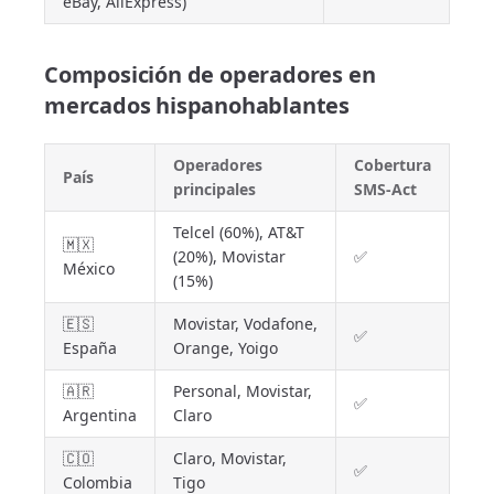
eBay, AliExpress)
Composición de operadores en
mercados hispanohablantes
Operadores
Cobertura
País
principales
SMS-Act
Telcel (60%), AT&T
🇲🇽
(20%), Movistar
✅
México
(15%)
🇪🇸
Movistar, Vodafone,
✅
España
Orange, Yoigo
🇦🇷
Personal, Movistar,
✅
Argentina
Claro
🇨🇴
Claro, Movistar,
✅
Colombia
Tigo