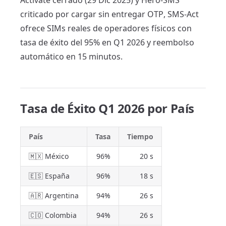
Activate cerrado (29 Dic 2025) y Hero-SMS
criticado por cargar sin entregar OTP, SMS-Act
ofrece SIMs reales de operadores físicos con
tasa de éxito del 95% en Q1 2026 y reembolso
automático en 15 minutos.
Tasa de Éxito Q1 2026 por País
País
Tasa
Tiempo
🇲🇽 México
96%
20 s
🇪🇸 España
96%
18 s
🇦🇷 Argentina
94%
26 s
🇨🇴 Colombia
94%
26 s