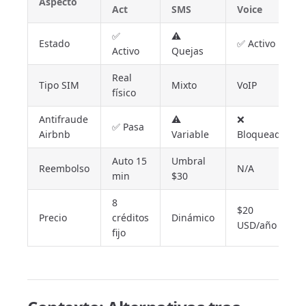
Aspecto
Act
SMS
Voice
✅
⚠️
Estado
✅ Activo
Activo
Quejas
Real
Tipo SIM
Mixto
VoIP
físico
Antifraude
⚠️
❌
✅ Pasa
Airbnb
Variable
Bloqueado
Auto 15
Umbral
Reembolso
N/A
min
$30
8
$20
Precio
créditos
Dinámico
USD/año
fijo