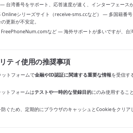
— 台湾番号をサポート、応答速度が速く、インターフェース
SMS Onlineシリーズサイト（receive-sms.ccなど） — 多
号の更新が不安定。
e、FreePhoneNum.comなど — 海外サポートが多いですが
キュリティ使用の推奨事項
ラットフォームで
金融やID認証に関連する重要な情報
を受信す
ラットフォームは
テストや一時的な登録目的
にのみ使用するこ
防ぐため、定期的にブラウザのキャッシュとCookieをクリア