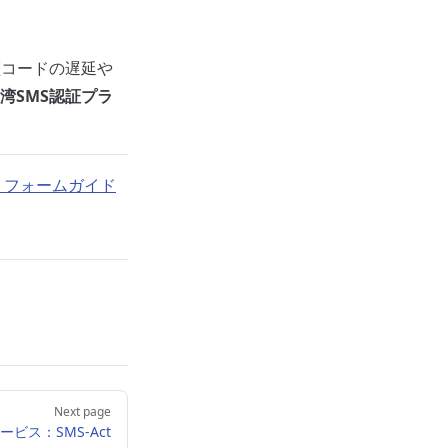
証コードの遅延や
湾SMS認証プラ
トフォームガイド
Next page
ビス：SMS-Act