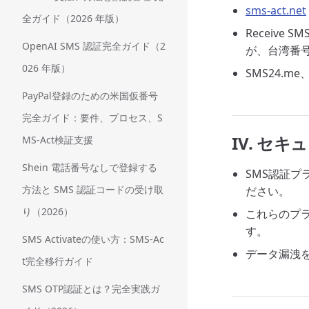
sms-act.net
全ガイド（2026 年版）
Receive 
OpenAI SMS 認証完全ガイド（2
が、台湾番
026 年版）
SMS24.m
PayPal登録のための米国仮番号
完全ガイド：要件、プロセス、S
IV. セ
MS-Act検証支援
Shein 電話番号なしで登録する
SMS認証プ
方法と SMS 認証コードの受け取
ださい。
り（2026）
これらのプ
す。
SMS Activateの使い方：SMS-Ac
データ漏洩を
t完全移行ガイド
SMS OTP認証とは？完全実践ガ