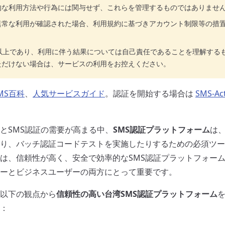
的な利用方法や行為には関与せず、これらを管理するものではありませ
異常な利用が確認された場合、利用規約に基づきアカウント制限等の措
。
歳以上であり、利用に伴う結果については自己責任であることを理解する
ただけない場合は、サービスの利用をお控えください。
MS百科
、
人気サービスガイド
。認証を開始する場合は
SMS-Ac
とSMS認証の需要が高まる中、
SMS認証プラットフォーム
は
り、バッチ認証コードテストを実施したりするための必須ツー
は、信頼性が高く、安全で効率的なSMS認証プラットフォー
ーとビジネスユーザーの両方にとって重要です。
以下の観点から
信頼性の高い台湾SMS認証プラットフォーム
：