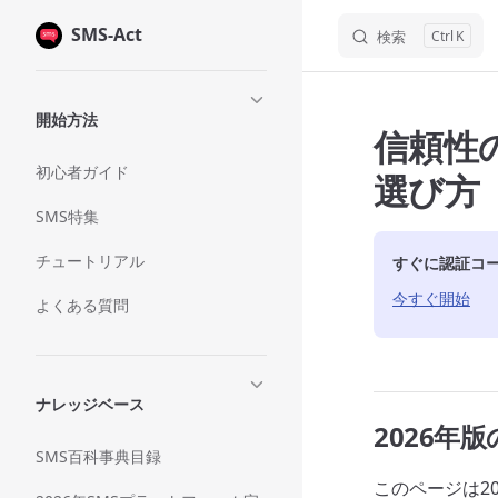
SMS-Act
Skip to content
検索
K
Sidebar Navigation
開始方法
信頼性
初心者ガイド
選び方
SMS特集
チュートリアル
すぐに認証コ
今すぐ開始
よくある質問
ナレッジベース
2026年
SMS百科事典目録
このページは2