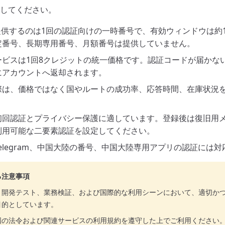
してください。
tが提供するのは1回の認証向けの一時番号で、有効ウィンドウは約
定番号、長期専用番号、月額番号は提供していません。
ービスは1回8クレジットの統一価格です。認証コードが届かな
にアカウントへ返却されます。
際は、価格ではなく国やルートの成功率、応答時間、在庫状況
。
初回認証とプライバシー保護に適しています。登録後は復旧用
利用可能な二要素認証を設定してください。
tはTelegram、中国大陸の番号、中国大陸専用アプリの認証には
る注意事項
、開発テスト、業務検証、および国際的な利用シーンにおいて、適切か
目的としています。
国の法令および関連サービスの利用規約を遵守した上でご利用ください