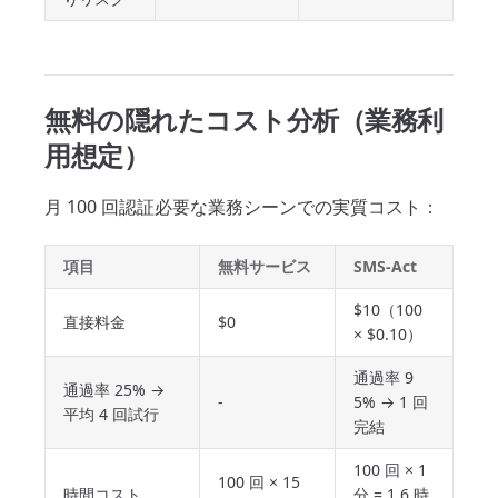
無料の隠れたコスト分析（業務利
用想定）
月 100 回認証必要な業務シーンでの実質コスト：
項目
無料サービス
SMS-Act
$10（100
直接料金
$0
× $0.10）
通過率 9
通過率 25% →
-
5% → 1 回
平均 4 回試行
完結
100 回 × 1
100 回 × 15
時間コスト
分 = 1.6 時