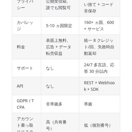
プライバ
公開受信箱、
い捨て + コード
シー
誰でも閲覧可
非保存
カバレッ
160+ ヵ国、600
5-10 ヵ国限定
ジ
+ サービス
表面上無料、
統一 8 クレジッ
料金
広告 + データ
ト/回、失敗時自
転売収益
動返却
24/7 多言語、応
サポート
なし
答 30 分以内
REST + Webhoo
API
なし
k + SDK
GDPR / T
非準拠多
準拠
CPA
アカウン
高（共有番
ト乗っ取
低（個別番号）
号）
りリスク