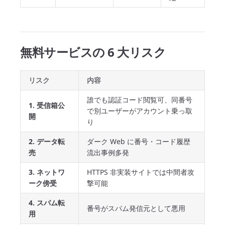
無料サービスの 6 大リスク
リスク
内容
誰でも認証コード閲覧可、同番号
1. 受信箱公
で別ユーザーがアカウント乗っ取
開
り
2. データ転
ダーク Web に番号・コード履歴
売
流出事例多発
3. ネットワ
HTTPS 非実装サイトでは中間者攻
ーク傍受
撃可能
4. スパム転
番号がスパム発信元として悪用
用