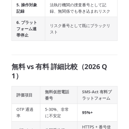
5. 操作対象
法執行機関の捜査番号として記
記録
録、無関係でも巻き込まれリスク
6. プラット
リスク番号として既にブラックリ
フォーム連
スト
帯停止
無料 vs 有料 詳細比較（2026 Q
1）
無料仮想電話
SMS-Act 有料プ
評価項目
番号
ラットフォーム
OTP 通過
5-30%、非常
95%+
率
に不安定
HTTPS + 番号使