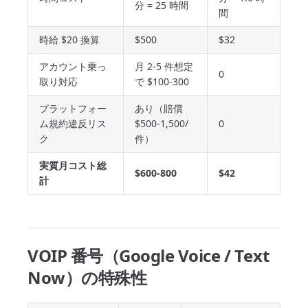
分 = 25 時間
間
時給 $20 換算
$500
$32
アカウント乗っ
月 2-5 件想定
0
取り対応
で $100-300
プラットフォー
あり（賠償
ム規約違反リス
$500-1,500/
0
ク
件）
実質月コスト総
$600-800
$42
計
VOIP 番号（Google Voice / Text
Now）の特殊性