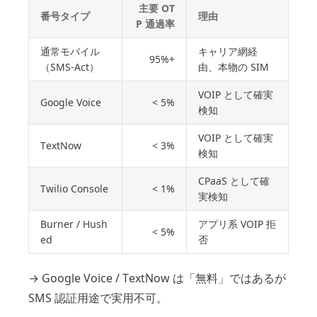
主要 OT
番号タイプ
理由
P 通過率
通常モバイル
キャリア網経
95%+
（SMS-Act）
由、本物の SIM
VOIP として確実
Google Voice
< 5%
検知
VOIP として確実
TextNow
< 3%
検知
CPaaS として確
Twilio Console
< 1%
実検知
Burner / Hush
アプリ系 VOIP 拒
< 5%
ed
否
→ Google Voice / TextNow は「無料」ではあるが
SMS 認証用途で実用不可。