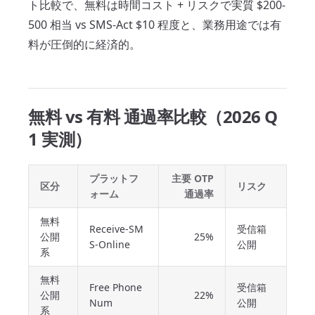
ト比較で、無料は時間コスト + リスクで実質 $200-
500 相当 vs SMS-Act $10 程度と、業務用途では有
料が圧倒的に経済的。
無料 vs 有料 通過率比較（2026 Q
1 実測）
プラットフ
主要 OTP
区分
リスク
ォーム
通過率
無料
Receive-SM
受信箱
公開
25%
S-Online
公開
系
無料
Free Phone
受信箱
公開
22%
Num
公開
系