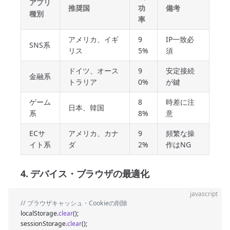
アプリ
推奨国
功
備考
種別
率
アメリカ、イギ
9
IP一致必
SNS系
リス
5%
須
ドイツ、オース
9
安定接続
金融系
トラリア
0%
が鍵
ゲーム
8
時差に注
日本、韓国
系
8%
意
ECサ
アメリカ、カナ
9
頻繁な操
イト系
ダ
2%
作はNG
4. デバイス・ブラウザの最適化
javascript
// ブラウザキャッシュ・Cookieの削除
localStorage.
clear
();
sessionStorage.
clear
();