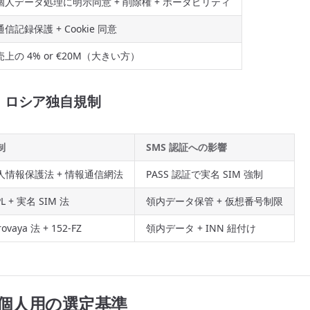
個人データ処理に明示同意 + 削除権 + ポータビリティ
通信記録保護 + Cookie 同意
売上の 4% or €20M（大きい方）
・ロシア独自規制
制
SMS 認証への影響
人情報保護法 + 情報通信網法
PASS 認証で実名 SIM 強制
PL + 実名 SIM 法
領内データ保管 + 仮想番号制限
rovaya 法 + 152-FZ
領内データ + INN 紐付け
s 個人用の選定基準