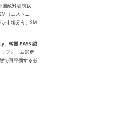
「外国敵対者制裁
SIM（エストニ
料系）等が市場分有、SM
cy
、
韓国 PASS 認
ットフォーム選定
Q1 実態で再評価する必