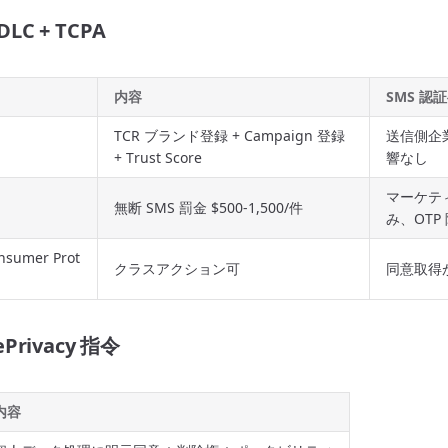
DLC + TCPA
内容
SMS 認
TCR ブランド登録 + Campaign 登録
送信側企
+ Trust Score
響なし
マーケティ
無断 SMS 罰金 $500-1,500/件
み、OTP
nsumer Prot
クラスアクション可
同意取得
ePrivacy 指令
内容