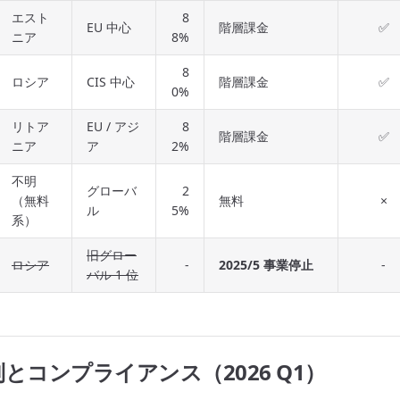
エスト
8
EU 中心
階層課金
✅
ニア
8%
8
ロシア
CIS 中心
階層課金
✅
0%
リトア
EU / アジ
8
階層課金
✅
ニア
ア
2%
不明
グローバ
2
（無料
無料
×
ル
5%
系）
旧グロー
ロシア
-
2025/5 事業停止
-
バル 1 位
とコンプライアンス（2026 Q1）