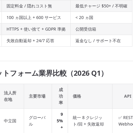
固定料金 / 隠れコスト無
最低チャージ $50+ / 不明確
100 ヵ国以上 + 600 サービス
< 20 ヵ国
HTTPS + 使い捨て + GDPR 準拠
公開受信箱
失敗自動返却 + 24/7 応答
返金なし / サポート不在
トフォーム業界比較（2026 Q1）
成
法人所
主要市場
功
価格
API
在地
率
9
グローバ
統一 8 クレジッ
✅ REST
中立国
5%
ル
ト/回 + 失敗返却
Webho
+