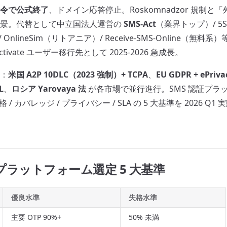
令で公式終了
、ドメイン応答停止。Roskomnadzor 規制と
背景。代替として中立国法人運営の
SMS-Act
（業界トップ）/ 5
 / OnlineSim（リトアニア）/ Receive-SMS-Online（無
S-Activate ユーザー移行先として 2025-2026 急成長。
：
米国 A2P 10DLC（2023 強制）+ TCPA
、
EU GDPR + ePriva
L
、
ロシア Yarovaya 法
が各市場で並行進行。SMS 認証プラ
格 / カバレッジ / プライバシー / SLA の 5 大基準を 2026 
証プラットフォーム選定 5 大基準
優良水準
失格水準
主要 OTP 90%+
50% 未満