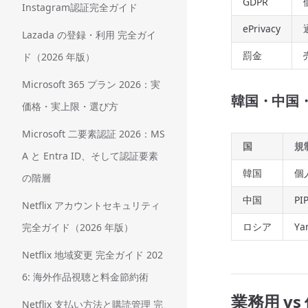
GDPR
Instagram認証完全ガイド
ePrivacy
Lazada の登録・利用 完全ガイ
罰金
ド（2026 年版）
Microsoft 365 プラン 2026：実
韓国・中国
価格・実上限・選び方
Microsoft 二要素認証 2026：MS
国
規
A と Entra ID、そして認証要素
韓国
個
の階層
中国
PI
Netflix アカウントセキュリティ
ロシア
Ya
完全ガイド（2026 年版）
Netflix 地域変更 完全ガイド 202
6: 海外作品視聴と料金節約術
業務用 v
Netflix 支払い方法と購読管理 完