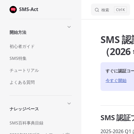
SMS-Act
Skip to content
検索
K
Sidebar Navigation
開始方法
SMS
初心者ガイド
（202
SMS特集
チュートリアル
すぐに認証コ
今すぐ開始
よくある質問
ナレッジベース
SMS 認
SMS百科事典目録
2025-2026 