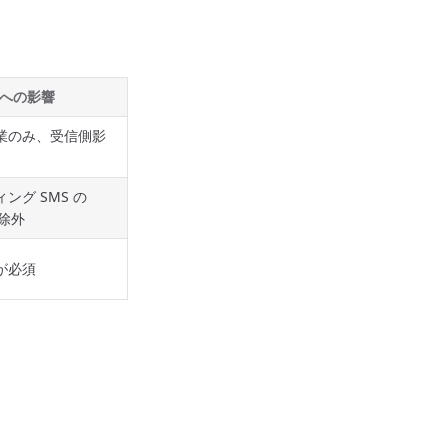
証への影響
業のみ、受信側影
ング SMS の
 除外
が必須