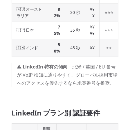
🇦🇺 オースト
8
¥¥
30 秒
⭐⭐⭐
ラリア
2%
¥
7
¥¥
🇯🇵 日本
35 秒
⭐⭐⭐
5%
¥¥
5
🇮🇳 インド
45 秒
¥¥
⭐⭐
8%
⚠️
LinkedIn 特有の傾向
：北米 / 英国 / EU 番号
が VoIP 検知に通りやすく、グローバル採用市場
へのアクセスを優先するなら米英番号を推奨。
LinkedIn プラン別 認証要件
月額