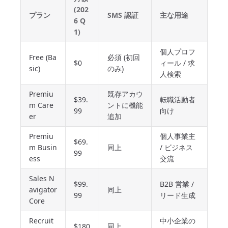
(202
プラン
SMS 認証
主な用途
6 Q
1)
個人プロフ
Free (Ba
必須 (初回
$0
ィール / 求
sic)
のみ)
人検索
Premiu
既存アカウ
$39.
転職活動者
m Care
ントに機能
99
向け
er
追加
Premiu
個人事業主
$69.
m Busin
同上
/ ビジネス
99
ess
交流
Sales N
$99.
B2B 営業 /
avigator
同上
99
リード生成
Core
Recruit
中小企業の
$180
同上