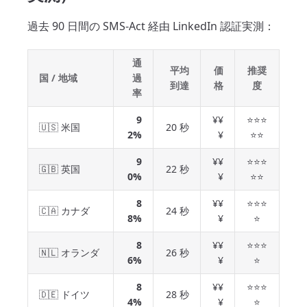
過去 90 日間の SMS-Act 経由 LinkedIn 認証実測：
通
平均
価
推奨
国 / 地域
過
到達
格
度
率
9
¥¥
⭐⭐⭐
🇺🇸 米国
20 秒
2%
¥
⭐⭐
9
¥¥
⭐⭐⭐
🇬🇧 英国
22 秒
0%
¥
⭐⭐
8
¥¥
⭐⭐⭐
🇨🇦 カナダ
24 秒
8%
¥
⭐
8
¥¥
⭐⭐⭐
🇳🇱 オランダ
26 秒
6%
¥
⭐
8
¥¥
⭐⭐⭐
🇩🇪 ドイツ
28 秒
4%
¥
⭐