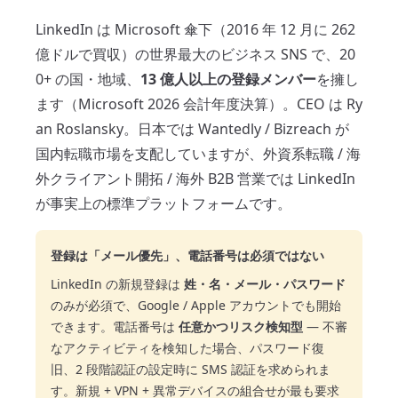
LinkedIn は Microsoft 傘下（2016 年 12 月に 262
億ドルで買収）の世界最大のビジネス SNS で、20
0+ の国・地域、
13 億人以上の登録メンバー
を擁し
ます（Microsoft 2026 会計年度決算）。CEO は Ry
an Roslansky。日本では Wantedly / Bizreach が
国内転職市場を支配していますが、外資系転職 / 海
外クライアント開拓 / 海外 B2B 営業では LinkedIn
が事実上の標準プラットフォームです。
登録は「メール優先」、電話番号は必須ではない
LinkedIn の新規登録は
姓・名・メール・パスワード
のみが必須で、Google / Apple アカウントでも開始
できます。電話番号は
任意かつリスク検知型
— 不審
なアクティビティを検知した場合、パスワード復
旧、2 段階認証の設定時に SMS 認証を求められま
す。新規 + VPN + 異常デバイスの組合せが最も要求