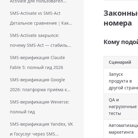
Activate для пользовател...
Законны
SMS-Activate vs SMS-Act
номера
Детальное сравнение｜Как...
SMS-Activate закрылся:
Кому подо
почему SMS-Act — стабиль...
SMS-верификация Claude
Сценарий
Fable 5: полный гид 2026
Запуск
SMS-верификация Google
продукта в
другой стран
2026: платформа приёма к...
QA и
SMS-верификация Weverse:
нагрузочные
полный гид
тесты
SMS-верификация Yandex, VK
Автоматизац
маркетинга
и Госуслуг через SMS...