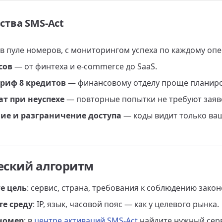
тва SMS-Act
в пуле номеров, с мониторингом успеха по каждому опе
сов
— от финтеха и e-commerce до SaaS.
риф 8 кредитов
— финансовому отделу проще планиро
ат при неуспехе
— повторные попытки не требуют заяво
е и разграничение доступа
— коды видит только ваш
еский алгоритм
е цель
: сервис, страна, требования к соблюдению закон
те среду
: IP, язык, часовой пояс — как у целевого рынка.
номер
: в
центре активаций SMS-Act
найдите нужный серв