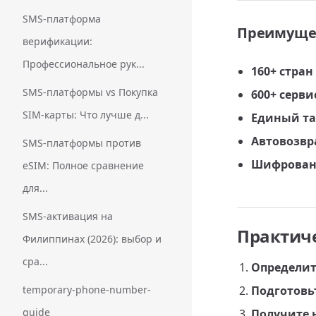
SMS-платформа
Преимущес
верификации:
Профессиональное рук...
160+ стран
SMS-платформы vs Покупка
600+ серви
SIM-карты: Что лучше д...
Единый та
Автовозвр
SMS-платформы против
Шифровани
eSIM: Полное сравнение
для...
SMS‑активация на
Практич
Филиппинах (2026): выбор и
сра...
Определит
temporary-phone-number-
Подготовь
guide
Получите 