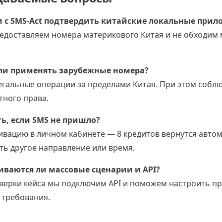
и с SMS-Act подтвердить китайские локальные прил
редоставляем номера материкового Китая и не обходим
 ли применять зарубежные номера?
легальные операции за пределами Китая. При этом собл
тного права.
ть, если SMS не пришло?
ивацию в личном кабинете — 8 кредитов вернутся автом
ь другое направление или время.
иваются ли массовые сценарии и API?
оверки кейса мы подключим API и поможем настроить п
 требования.