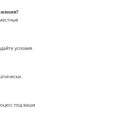
ожения?
 местные
юдайте условия
атически.
роцесс под ваши