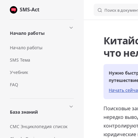
SMS-Act
Skip to content
Поиск в докумен
Sidebar Navigation
Начало работы
Китайс
Начало работы
что не
SMS Тема
Учебник
Нужно быстр
путешестви
FAQ
Начать сейча
Поисковые за
База знаний
нередко выво
контролируют
СМС Энциклопедия список
юридические 