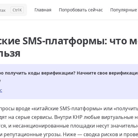
Main Navigation
Главная
Попробовать сейчас
Популярные 
тах
K
кие SMS-платформы: что м
льзя
о получить коды верификации? Начните свое верификаци
е
с
просы вроде «китайские SMS-платформы» или «получить
дят на серые сервисы. Внутри КНР любые виртуальные 
ся, и несанкционированные площадки несут значитель
и репутационные угрозы. Ниже — сводка рисков и пров