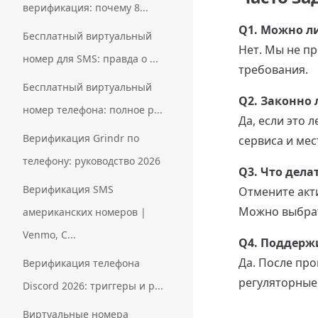
верификация: почему 8...
Q1. Можно л
Бесплатный виртуальный
Нет. Мы не п
номер для SMS: правда о ...
требования.
Бесплатный виртуальный
Q2. Законно
номер телефона: полное р...
Да, если это 
Верификация Grindr по
сервиса и мес
телефону: руководство 2026
Q3. Что дела
Верификация SMS
Отмените акт
Можно выбрат
американских номеров |
Venmo, C...
Q4. Поддерж
Да. После пр
Верификация телефона
регуляторные
Discord 2026: триггеры и р...
Виртуальные номера