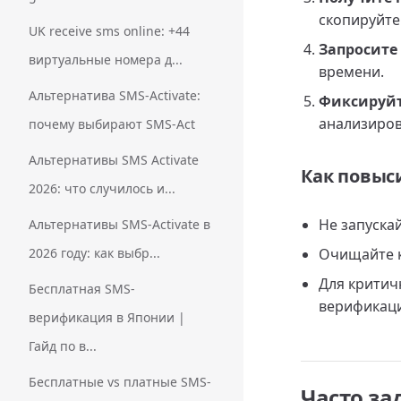
скопируйте
UK receive sms online: +44
Запросите
виртуальные номера д...
времени.
Альтернатива SMS-Activate:
Фиксируйт
анализиров
почему выбирают SMS-Act
Альтернативы SMS Activate
Как повыс
2026: что случилось и...
Не запуска
Альтернативы SMS-Activate в
2026 году: как выбр...
Очищайте к
Для критич
Бесплатная SMS-
верификаци
верификация в Японии |
Гайд по в...
Бесплатные vs платные SMS-
Часто з