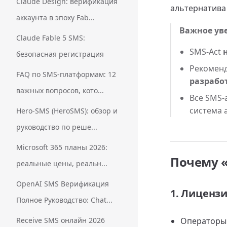
Claude Design: верификация
альтернатива
аккаунта в эпоху Fab...
Важное ув
Claude Fable 5 SMS:
SMS-Act
безопасная регистрация
Рекоменд
FAQ по SMS-платформам: 12
разрабо
важных вопросов, кото...
Все SMS-
система 
Hero-SMS (HeroSMS): обзор и
руководство по реше...
Microsoft 365 планы 2026:
Почему 
реальные цены, реальн...
OpenAI SMS Верификация
1. Лиценз
Полное Руководство: Chat...
Receive SMS онлайн 2026
Операторы 