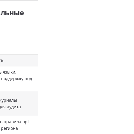
альные
ть
ь языки,
 поддержку под
журналы
для аудита
ь правила opt-
t региона