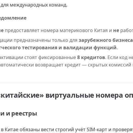
 для международных команд.
едомление
не
предоставляет номера материкового Китая и
не
работ
ации предназначены только для
зарубежного бизнеса
тческого тестирования и валидации функций
.
активации стоят фиксированные
8 кредитов
. Если код 
автоматически возвращает кредит — скрытых комиссий 
«китайские» виртуальные номера о
ии и реестры
в Китае обязаны вести строгий учёт SIM-карт и провер