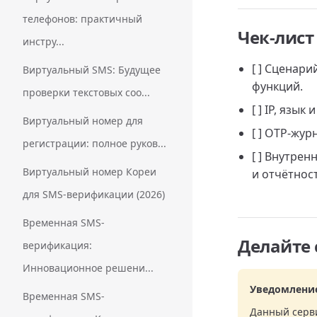
телефонов: практичный
Чек-лист
инстру...
[ ] Сценар
Виртуальный SMS: Будущее
функций.
проверки текстовых соо...
[ ] IP, язы
Виртуальный номер для
[ ] OTP-жур
регистрации: полное руков...
[ ] Внутре
Виртуальный номер Кореи
и отчётнос
для SMS-верификации (2026)
Временная SMS-
Делайте 
верификация:
Инновационное решени...
Уведомлени
Временная SMS-
Данный серви