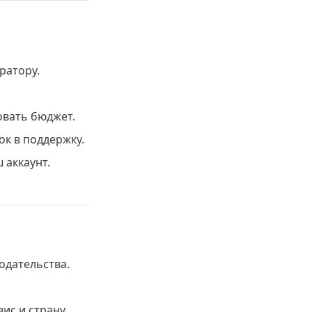
ратору.
вать бюджет.
к в поддержку.
 аккаунт.
одательства.
ис и страну,