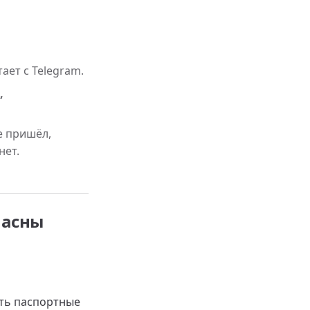
ает с Telegram.
,
не пришёл,
нет.
пасны
ять паспортные