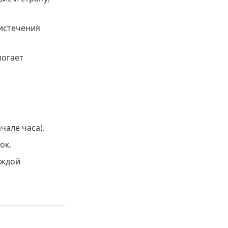
 истечения
могает
чале часа).
ок.
аждой