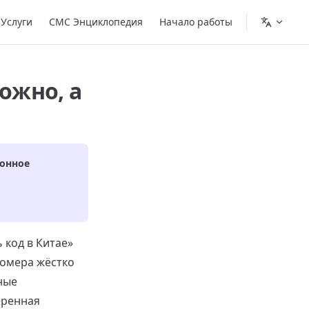
Услуги
СМС Энциклопедия
Начало работы
ожно, а
онное
 код в Китае»
номера жёстко
ные
еренная