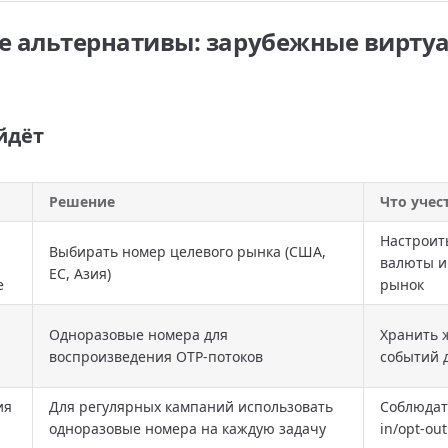
е альтернативы: зарубежные вирту
йдёт
Решение
Что учес
Настроит
Выбирать номер целевого рынка (США,
валюты и
ЕС, Азия)
е
рынок
Одноразовые номера для
Хранить 
воспроизведения OTP-потоков
событий 
ия
Для регулярных кампаний использовать
Соблюдат
одноразовые номера на каждую задачу
in/opt-ou