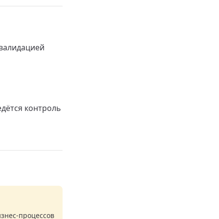
 валидацией
едётся контроль
изнес-процессов