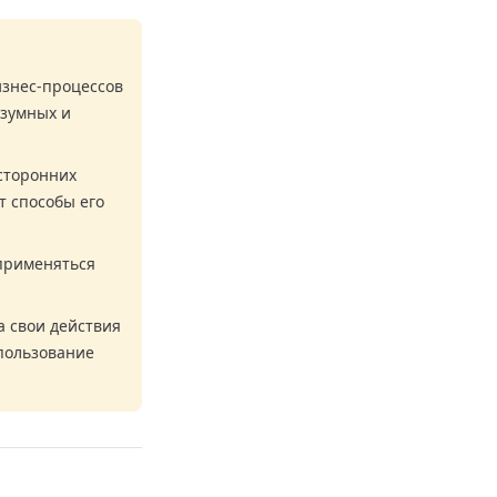
изнес-процессов
азумных и
сторонних
т способы его
применяться
а свои действия
спользование