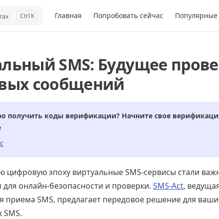
Main Navigation
Главная
Попробовать сейчас
Популярные 
тах
K
альный SMS: Будущее пров
овых сообщений
о получить коды верификации? Начните свое верификаци
е
с
ю цифровую эпоху виртуальные SMS-сервисы стали ва
 для онлайн-безопасности и проверки.
SMS-Act
, ведуща
я приема SMS, предлагает передовое решение для ваши
х SMS.