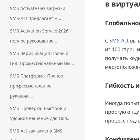
в виртуа
SMS Activate без загрузки:
SMS-Act предлагает м...
Глобально
SMS Activation Service 2026:
С
SMS-Act
вы м
полное руководство...
из 100 стран 
SMS Верификация Полный
получать код
Гид: Профессиональный Вы...
местоположен
SMS Платформа: Полное
Гибкость и
профессиональное
руководс...
Иногда попыт
SMS Проверка: Быстрое и
простую опци
Удобное Решение для Пол...
процесс подт
SMS-Act как замена SMS-
Конфиденц