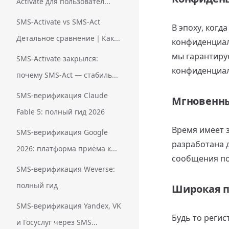
Activate для пользовател...
SMS-Activate vs SMS-Act
В эпоху, когд
Детальное сравнение｜Как...
конфиденциал
мы гарантиру
SMS-Activate закрылся:
конфиденциа
почему SMS-Act — стабиль...
SMS-верификация Claude
Мгновенн
Fable 5: полный гид 2026
Время имеет 
SMS-верификация Google
разработана 
2026: платформа приёма к...
сообщения по
SMS-верификация Weverse:
полный гид
Широкая 
SMS-верификация Yandex, VK
Будь то реги
и Госуслуг через SMS...