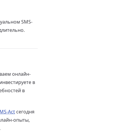
туальном SMS-
длительно.
ваем онлайн-
 инвестируете в
ебностей в
MS-Act
сегодня
нлайн-опыты,
.