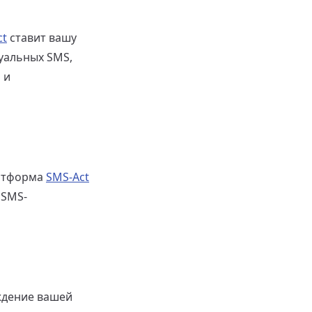
ct
ставит вашу
уальных SMS,
 и
латформа
SMS-Act
 SMS-
рждение вашей