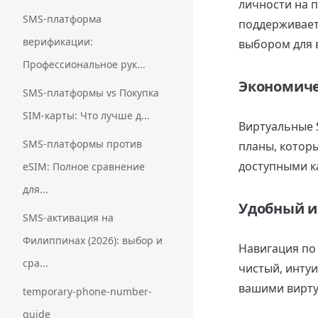
личности на 
SMS-платформа
поддерживает
верификации:
выбором для 
Профессиональное рук...
Экономич
SMS-платформы vs Покупка
SIM-карты: Что лучше д...
Виртуальные 
SMS-платформы против
планы, котор
доступными ка
eSIM: Полное сравнение
для...
Удобный и
SMS‑активация на
Филиппинах (2026): выбор и
Навигация по
сра...
чистый, инту
вашими вирту
temporary-phone-number-
guide