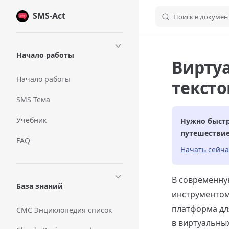
SMS-Act
Skip to content
Поиск в докумен
Sidebar Navigation
Начало работы
Вирту
Начало работы
текст
SMS Тема
Учебник
Нужно быстр
путешестви
FAQ
Начать сейча
В современну
База знаний
инструментом
платформа дл
СМС Энциклопедия список
в виртуальны