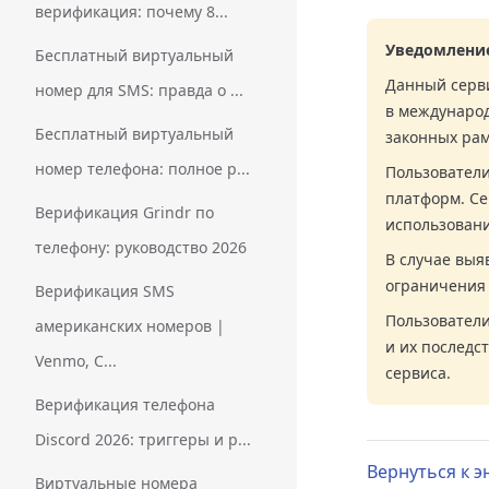
верификация: почему 8...
Уведомлени
Бесплатный виртуальный
Данный серви
номер для SMS: правда о ...
в международ
Бесплатный виртуальный
законных рам
номер телефона: полное р...
Пользователи
платформ. Се
Верификация Grindr по
использовани
телефону: руководство 2026
В случае выя
ограничения 
Верификация SMS
Пользователи
американских номеров |
и их последс
Venmo, C...
сервиса.
Верификация телефона
Discord 2026: триггеры и р...
Вернуться к 
Виртуальные номера