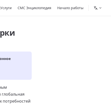
Услуги
СМС Энциклопедия
Начало работы
ерки
онное
жным
я глобальная
х потребностей