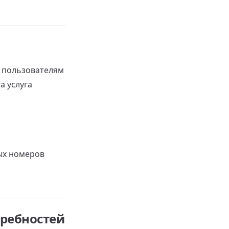
т пользователям
а услуга
ых номеров
требностей