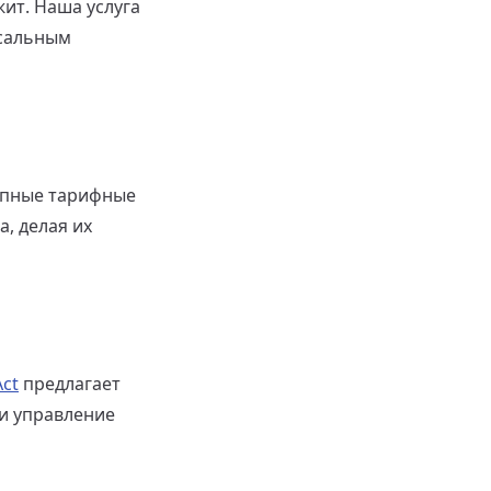
ит. Наша услуга
рсальным
упные тарифные
, делая их
ct
предлагает
и управление