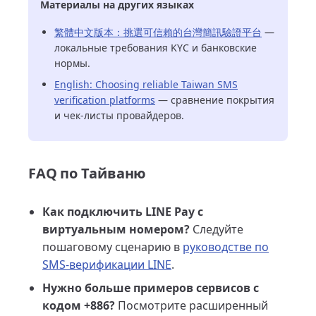
Материалы на других языках
繁體中文版本：挑選可信賴的台灣簡訊驗證平台
—
локальные требования KYC и банковские
нормы.
English: Choosing reliable Taiwan SMS
verification platforms
— сравнение покрытия
и чек-листы провайдеров.
FAQ по Тайваню
Как подключить LINE Pay c
виртуальным номером?
Следуйте
пошаговому сценарию в
руководстве по
SMS-верификации LINE
.
Нужно больше примеров сервисов с
кодом +886?
Посмотрите расширенный