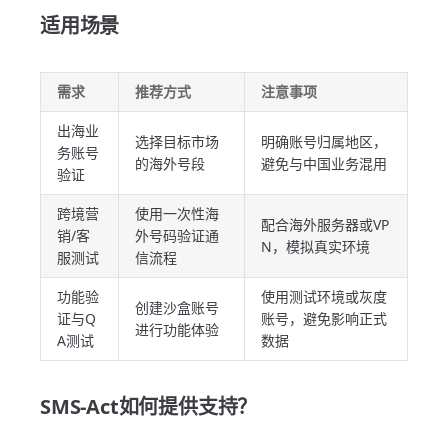
适用场景
需求
推荐方式
注意事项
出海业
选择目标市场
明确账号归属地区，
务账号
的海外号段
避免与中国业务混用
验证
跨境营
使用一次性海
配合海外服务器或VP
销/客
外号码验证通
N，模拟真实环境
服测试
信流程
功能验
使用测试环境或灰度
创建沙盒账号
证与Q
账号，避免影响正式
进行功能体验
A测试
数据
SMS-Act如何提供支持？