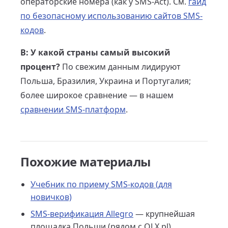
операторские номера (как у SMS-Act). См.
гайд
по безопасному использованию сайтов SMS-
кодов
.
В: У какой страны самый высокий
процент?
По свежим данным лидируют
Польша, Бразилия, Украина и Португалия;
более широкое сравнение — в нашем
сравнении SMS-платформ
.
Похожие материалы
Учебник по приему SMS-кодов (для
новичков)
SMS-верификация Allegro
— крупнейшая
площадка Польши (рядом с OLX.pl)