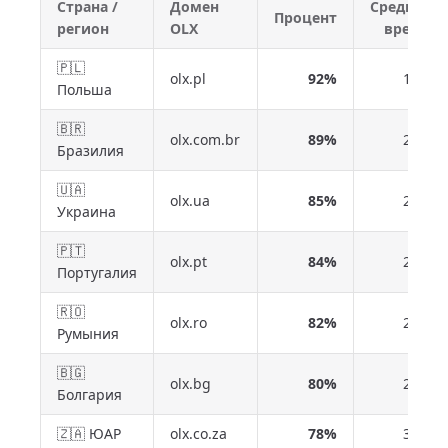
Страна /
Домен
Среднее
Процент
регион
OLX
время
🇵🇱
olx.pl
92%
18 с
Польша
🇧🇷
olx.com.br
89%
21 с
Бразилия
🇺🇦
olx.ua
85%
24 с
Украина
🇵🇹
olx.pt
84%
25 с
Португалия
🇷🇴
olx.ro
82%
27 с
Румыния
🇧🇬
olx.bg
80%
29 с
Болгария
🇿🇦 ЮАР
olx.co.za
78%
31 с