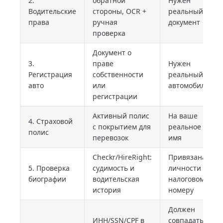
2.
обратной
Нужен
Водительские
стороны, OCR +
реальный
права
ручная
документ
проверка
Документ о
3.
праве
Нужен
Регистрация
собственности
реальный
авто
или
автомобиль
регистрации
Активный полис
На ваше
4. Страховой
с покрытием для
реальное
полис
перевозок
имя
Checkr/HireRight:
Привязана к
5. Проверка
судимость и
личности и
биографии
водительская
налоговому
история
номеру
Должен
ИНН/SSN/CPF в
совпадать с