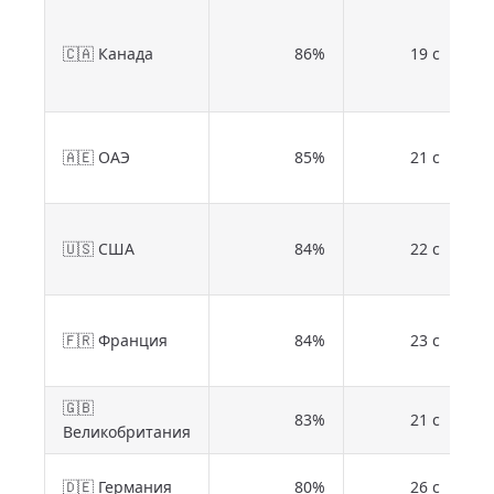
А
CR
🇨🇦 Канада
86%
19 с
т
м
Et
🇦🇪 ОАЭ
85%
21 с
п
л
О
🇺🇸 США
84%
22 с
н
тр
О
🇫🇷 Франция
84%
23 с
Or
че
🇬🇧
Фи
83%
21 с
Великобритания
не
Д
🇩🇪 Германия
80%
26 с