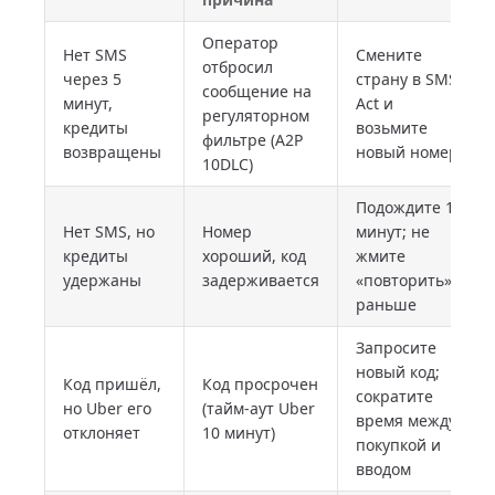
Оператор
Нет SMS
Смените
отбросил
через 5
страну в SMS-
сообщение на
минут,
Act и
регуляторном
кредиты
возьмите
фильтре (A2P
возвращены
новый номер
10DLC)
Подождите 10
Нет SMS, но
Номер
минут; не
кредиты
хороший, код
жмите
удержаны
задерживается
«повторить»
раньше
Запросите
новый код;
Код пришёл,
Код просрочен
сократите
но Uber его
(тайм-аут Uber
время между
отклоняет
10 минут)
покупкой и
вводом