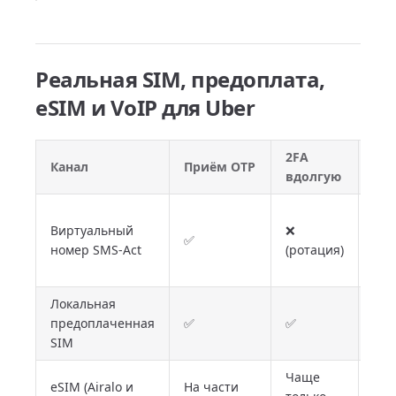
Реальная SIM, предоплата,
eSIM и VoIP для Uber
2FA
Луч
Канал
Приём OTP
вдолгую
для
Раз
Виртуальный
❌
рег
✅
номер SMS-Act
(ротация)
одн
акк
Локальная
Час
предоплаченная
✅
✅
пое
SIM
стр
Чаще
Еди
eSIM (Airalo и
На части