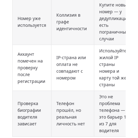
Купите новый
номер — у
Коллизия в
Номер уже
дедупликации
графе
используется
есть
идентичности
пограничные
случаи
Используйте
Аккаунт
IP-страна или
жилой IP
помечен на
оплата не
страны
проверку
совпадают с
номера и
после
номером
карту той же
регистрации
страны
Это не
Проверка
Телефон
проблема
биографии
прошёл, но
телефона —
водителя
реальная
это барьер 1
зависает
личность нет
из 7 для
водителя