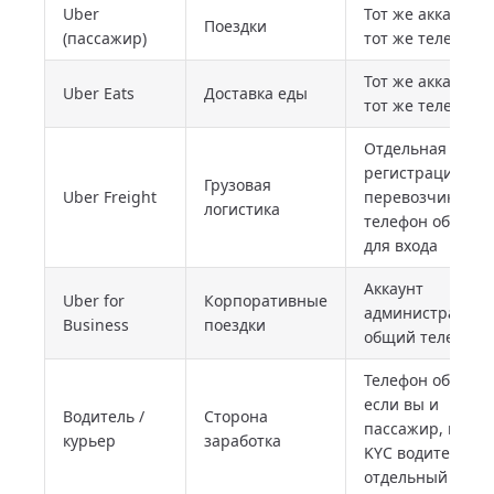
Uber
Тот же аккаунт,
Поездки
(пассажир)
тот же телефон
Тот же аккаунт,
Uber Eats
Доставка еды
тот же телефон
Отдельная
регистрация
Грузовая
Uber Freight
перевозчика,
логистика
телефон общий
для входа
Аккаунт
Uber for
Корпоративные
администратора
Business
поездки
общий телефон
Телефон общий,
если вы и
Водитель /
Сторона
пассажир, но
курьер
заработка
KYC водителя
отдельный