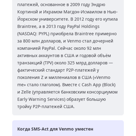
платежей, основанное в 2009 году Эндрю
Кортиной и Икрамом Магдон-Исмаилом в Нью-
Йоркском университете. В 2012 году его купила
Braintree, а в 2013 году PayPal Holdings
(NASDAQ: PYPL) приобрела Braintree примерно
за 800 млн долларов, и Venmo стал дочерней
компанией PayPal. Сейчас около 92 млн
активных аккаунтов в США и годовой объём
транзакций (TPV) около 325 млрд долларов —
фактический стандарт P2P-платежей у
поколения Z и миллениалов в США («Venmo
me» стало глаголом). Вместе с Cash App (Block)
и Zelle (управляется банковским консорциумом
Early Warning Services) образует большую
тройку P2P-платежей США.
Когда SMS-Act для Venmo уместен