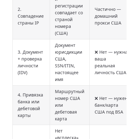
регистрации
2.
Частично —
совпадает со
Совпадение
домашний
страной
страны IP
прокси США
номера
(США)
Документ
3. Документ
юрисдикции
❌ Нет — нужна
+ проверка
США,
ваша
личности
SSN/ITIN,
реальная
(IDV)
настоящее
личность США
имя
Маршрутный
4. Привязка
номер США
❌ Нет — нужен
банка или
или
банк/карта
дебетовой
дебетовая
США под BSA
карты
карта
Нет
«всплеска»