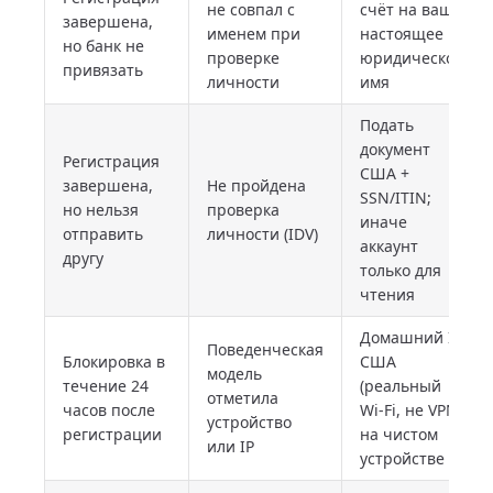
не совпал с
счёт на ваше
завершена,
именем при
настоящее
но банк не
проверке
юридическое
привязать
личности
имя
Подать
документ
Регистрация
США +
завершена,
Не пройдена
SSN/ITIN;
но нельзя
проверка
иначе
отправить
личности (IDV)
аккаунт
другу
только для
чтения
Домашний IP
Поведенческая
Блокировка в
США
модель
течение 24
(реальный
отметила
часов после
Wi-Fi, не VPN)
устройство
регистрации
на чистом
или IP
устройстве