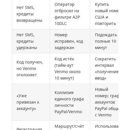
Оператор
Купить
Нет SMS,
отбросил на
новый номер
кредиты
фильтре A2P
США и
возвращены
10DLC
повторить
Нет SMS,
Номер
Подождать
кредиты
исправен, код
полные 10
удержаны
задержан
минут
Код истёк
Сократить
Код получен,
(тайм-аут
интервал
но Venmo
Venmo около
«получение—
отклоняет
10 минут)
ввод»
Новый
Коллизия
«Уже
номер; граф
единого графа
привязан к
аккаунтов
личности
аккаунту»
PayPal общий
PayPal/Venmo
с Venmo
Маршрут/счёт
Использовать
Регистрация