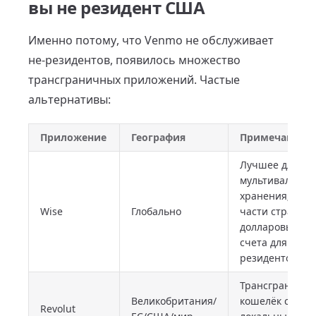
вы не резидент США
Именно потому, что Venmo не обслуживает
не-резидентов, появилось множество
трансграничных приложений. Частые
альтернативы:
Приложение
География
Примечание
Лучшее для
мультивалютно
хранения; в
Wise
Глобально
части стран —
долларовые
счета для не-
резидентов
Трансграничн
Великобритания/
кошелёк с
Revolut