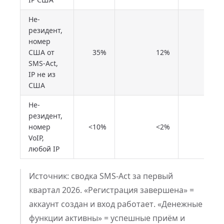
Не-
резидент,
номер
США от
35%
12%
<1
SMS-Act,
IP не из
США
Не-
резидент,
номер
<10%
<2%
0
VoIP,
любой IP
Источник: сводка SMS-Act за первый
квартал 2026. «Регистрация завершена» =
аккаунт создан и вход работает. «Денежные
функции активны» = успешные приём и