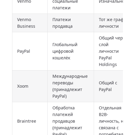
Venmo
социальные
Изначально
платежи
Venmo
Платежи
Тот же граф
Business
продавца
личности
Общий через
Глобальный
слой
PayPal
цифровой
личности
кошелёк
PayPal
Holdings
Международные
переводы
Общий с
Xoom
(принадлежит
PayPal
PayPal)
Обработка
Отдельная
платежей
B2B-
Braintree
продавцов
личность, не
(принадлежит
связана с
PayPal)
потребителем