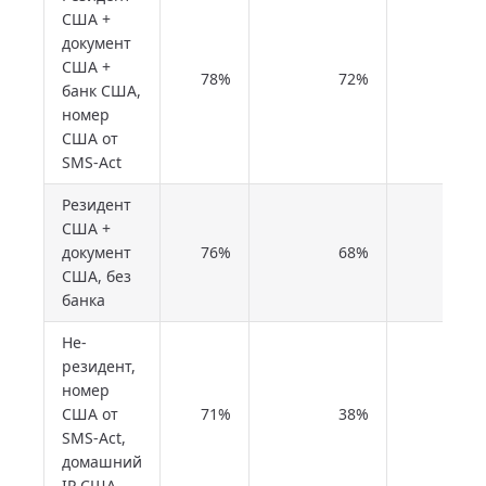
США +
документ
США +
78%
72%
70
банк США,
номер
США от
SMS-Act
Резидент
США +
документ
76%
68%
0
США, без
банка
Не-
резидент,
номер
США от
71%
38%
4
SMS-Act,
домашний
IP США