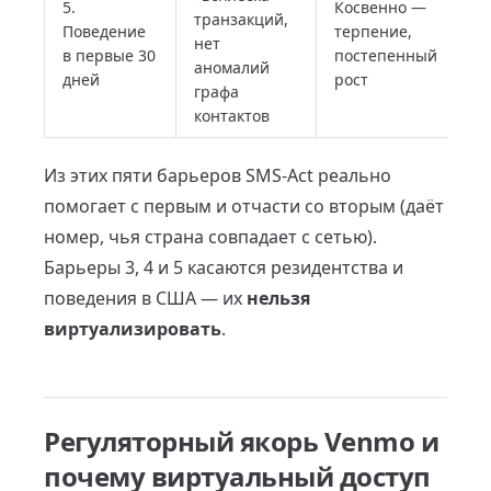
5.
Косвенно —
транзакций,
Поведение
терпение,
нет
в первые 30
постепенный
аномалий
дней
рост
графа
контактов
Из этих пяти барьеров SMS-Act реально
помогает с первым и отчасти со вторым (даёт
номер, чья страна совпадает с сетью).
Барьеры 3, 4 и 5 касаются резидентства и
поведения в США — их
нельзя
виртуализировать
.
Регуляторный якорь Venmo и
почему виртуальный доступ