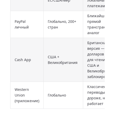
ЕС/США/мир
локальными
платежами
Ближайший
PayPal
Глобально, 200+
прямой
личный
стран
трансграничн
аналог
Британская
версия — приё
долларов тольк
США +
Cash App
для чтения; вн
Великобритания
США и
Великобритан
заблокировано
Классические
Western
переводы,
Union
Глобально
дороже, но
(приложение)
работает