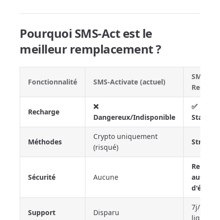
Pourquoi SMS-Act est le
meilleur remplacement ?
SMS-Act
Fonctionnalité
SMS-Activate (actuel)
Recomm
❌
✅
Recharge
Dangereux/Indisponible
Stable/
Crypto uniquement
Méthodes
Stripe
(risqué)
Rembou
Sécurité
Aucune
auto en 
d'échec
7j/7 24h
Support
Disparu
ligne