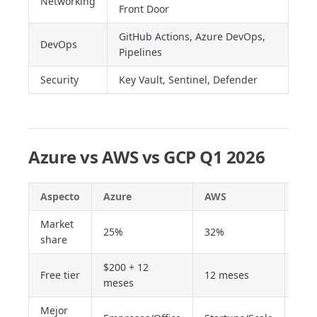
Networking
Front Door
GitHub Actions, Azure DevOps,
DevOps
Pipelines
Security
Key Vault, Sentinel, Defender
Azure vs AWS vs GCP Q1 2026
Aspecto
Azure
AWS
GCP
Market
25%
32%
11%
share
$200 + 12
$30
Free tier
12 meses
meses
90 d
Mejor