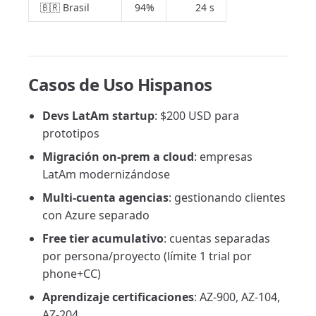
🇧🇷 Brasil
94%
24 s
Casos de Uso Hispanos
Devs LatAm startup
: $200 USD para
prototipos
Migración on-prem a cloud
: empresas
LatAm modernizándose
Multi-cuenta agencias
: gestionando clientes
con Azure separado
Free tier acumulativo
: cuentas separadas
por persona/proyecto (límite 1 trial por
phone+CC)
Aprendizaje certificaciones
: AZ-900, AZ-104,
AZ-204