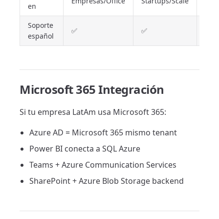
Empresas/Office
Startups/Scale
AI/D
en
Soporte
⚠️
✅
✅
español
Vari
Microsoft 365 Integración
Si tu empresa LatAm usa Microsoft 365:
Azure AD = Microsoft 365 mismo tenant
Power BI conecta a SQL Azure
Teams + Azure Communication Services
SharePoint + Azure Blob Storage backend