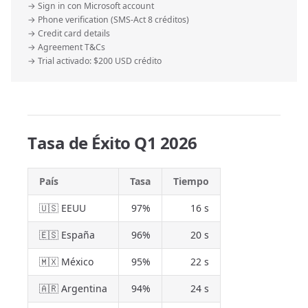
→ Sign in con Microsoft account
→ Phone verification (SMS-Act 8 créditos)
→ Credit card details
→ Agreement T&Cs
→ Trial activado: $200 USD crédito
Tasa de Éxito Q1 2026
País
Tasa
Tiempo
🇺🇸 EEUU
97%
16 s
🇪🇸 España
96%
20 s
🇲🇽 México
95%
22 s
🇦🇷 Argentina
94%
24 s