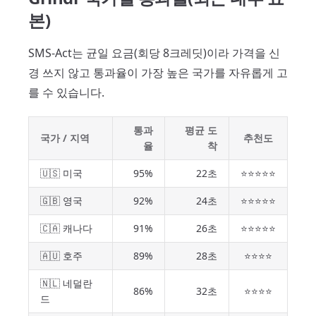
본)
SMS-Act는 균일 요금(회당 8크레딧)이라 가격을 신
경 쓰지 않고 통과율이 가장 높은 국가를 자유롭게 고
를 수 있습니다.
통과
평균 도
국가 / 지역
추천도
율
착
🇺🇸 미국
95%
22초
⭐⭐⭐⭐⭐
🇬🇧 영국
92%
24초
⭐⭐⭐⭐⭐
🇨🇦 캐나다
91%
26초
⭐⭐⭐⭐⭐
🇦🇺 호주
89%
28초
⭐⭐⭐⭐
🇳🇱 네덜란
86%
32초
⭐⭐⭐⭐
드