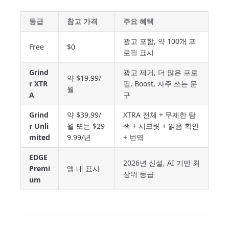
등급
참고 가격
주요 혜택
광고 포함, 약 100개 프
Free
$0
로필 표시
Grind
광고 제거, 더 많은 프로
약 $19.99/
r XTR
필, Boost, 자주 쓰는 문
월
A
구
Grind
약 $39.99/
XTRA 전체 + 무제한 탐
r Unli
월 또는 $29
색 + 시크릿 + 읽음 확인
mited
9.99/년
+ 번역
EDGE
2026년 신설, AI 기반 최
Premi
앱 내 표시
상위 등급
um