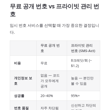
무료 공개 번호 vs 프라이빗 관리 번
호
임시 번호 서비스를 선택할 때 가장 중요한 결정입니
다.
무료 공개 번
프라이빗 관리
호
번호 (SMS-Act)
8크레딧/회 (~
비용
무료
$1.2)
없음 — 코드
개인정보 보
높음 — 본인만
가 모두에게
호
볼 수 있음
공개
성공률
20–40%
95%+
신선하고 차단되
번호 품질
자주 차단됨