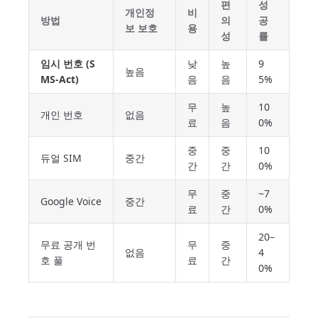
편
성
개인정
비
방법
의
공
보 보호
용
성
률
임시 번호 (S
낮
높
9
높음
MS-Act)
음
음
5%
무
높
10
개인 번호
없음
료
음
0%
중
중
10
듀얼 SIM
중간
간
간
0%
무
중
~7
Google Voice
중간
료
간
0%
20–
무료 공개 번
무
중
없음
4
호 풀
료
간
0%