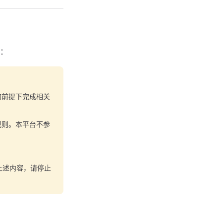
：
的前提下完成相关
规则。本平台不参
上述内容，请停止