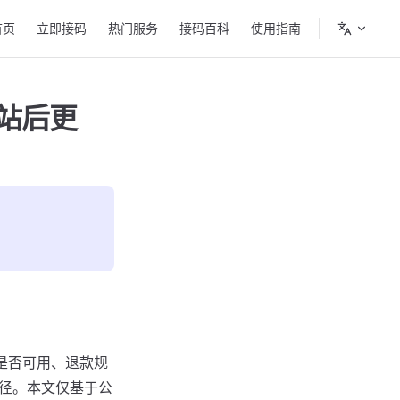
in Navigation
首页
立即接码
热门服务
接码百科
使用指南
关站后更
认入口是否可用、退款规
后的替代路径。本文仅基于公