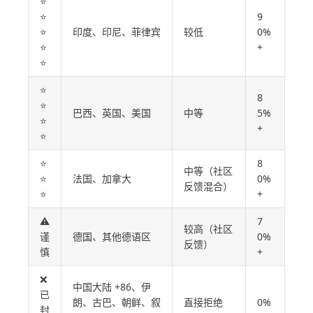
⭐
⭐
9
⭐
印度、印尼、菲律宾
较低
0%
⭐
+
⭐
⭐
8
⭐
巴西、英国、美国
中等
5%
⭐
+
⭐
⭐
8
中等（社区
⭐
法国、加拿大
0%
反馈混合）
⭐
+
⚠️
7
较高（社区
谨
德国、其他德语区
0%
反馈）
慎
+
❌
中国大陆 +86、伊
已
朗、古巴、朝鲜、叙
直接拒绝
0%
封