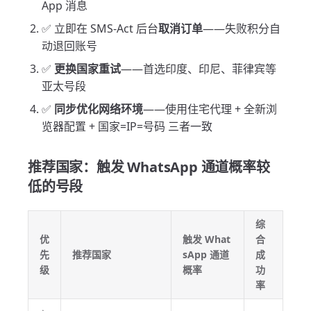
App 消息
✅ 立即在 SMS-Act 后台
取消订单
——失败积分自
动退回账号
✅
更换国家重试
——首选印度、印尼、菲律宾等
亚太号段
✅
同步优化网络环境
——使用住宅代理 + 全新浏
览器配置 + 国家=IP=号码 三者一致
推荐国家：触发 WhatsApp 通道概率较
低的号段
综
优
触发 What
合
先
推荐国家
sApp 通道
成
级
概率
功
率