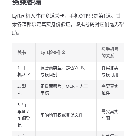
务乘客端
Lyft司机入驻有多道关卡，手机OTP只是第1道。其
余各道都绑定真实身份验证，虚拟号码对它们毫无帮
助。
与手机号
关卡
Lyft检查什么
的关系
1. 手
运营商类型、是否VoIP、
真实北美
机OTP
号段国别
号段可用
2. 驾
正反面照片，OCR + 人工
需要真实
照
审核
证件
3. 行
车证 /
需要真实
车辆所有权或登记文件
车辆登
车辆
记