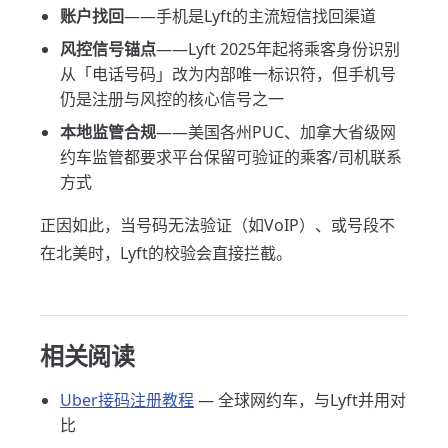
账户找回
——手机是Lyft的主流短信找回渠道
风控信号锚点
——Lyft 2025年起将乘客身份识别
从「电话号码」改为内部唯一标识符，但手机号
仍是注册与风控的核心信号之一
本地监管合规
——美国各州PUC、加拿大省级网
约车监管都要求平台保留可验证的乘客/司机联系
方式
正因如此，当号码无法验证（如VoIP）、或号段不
在北美时，Lyft的校验会直接拦截。
相关阅读
Uber接码注册教程
— 全球网约车，与Lyft并用对
比