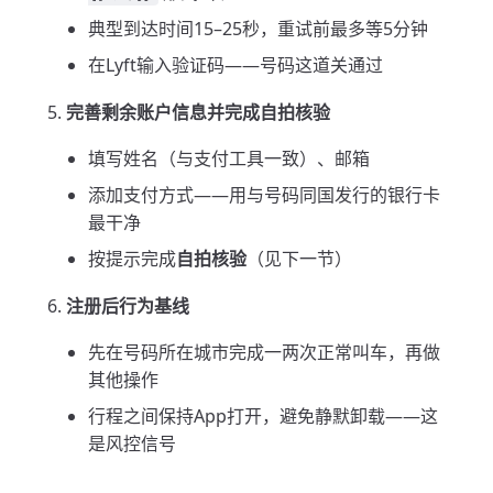
典型到达时间15–25秒，重试前最多等5分钟
在Lyft输入验证码——号码这道关通过
完善剩余账户信息并完成自拍核验
填写姓名（与支付工具一致）、邮箱
添加支付方式——用与号码同国发行的银行卡
最干净
按提示完成
自拍核验
（见下一节）
注册后行为基线
先在号码所在城市完成一两次正常叫车，再做
其他操作
行程之间保持App打开，避免静默卸载——这
是风控信号