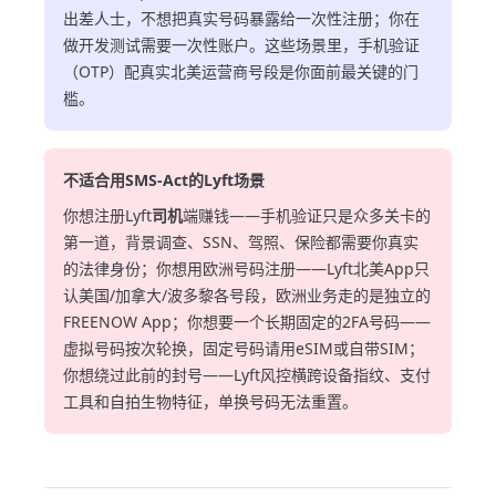
出差人士，不想把真实号码暴露给一次性注册；你在
做开发测试需要一次性账户。这些场景里，手机验证
（OTP）配真实北美运营商号段是你面前最关键的门
槛。
不适合用SMS-Act的Lyft场景
你想注册Lyft
司机
端赚钱——手机验证只是众多关卡的
第一道，背景调查、SSN、驾照、保险都需要你真实
的法律身份；你想用欧洲号码注册——Lyft北美App只
认美国/加拿大/波多黎各号段，欧洲业务走的是独立的
FREENOW App；你想要一个长期固定的2FA号码——
虚拟号码按次轮换，固定号码请用eSIM或自带SIM；
你想绕过此前的封号——Lyft风控横跨设备指纹、支付
工具和自拍生物特征，单换号码无法重置。