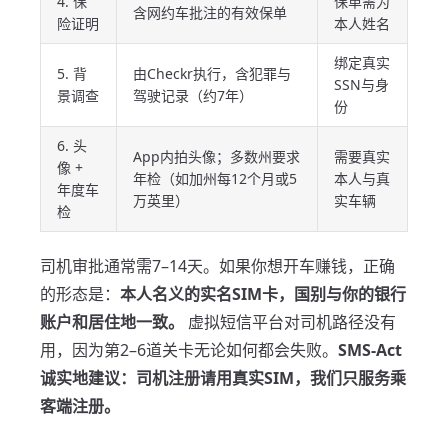
4. 保
保单需为
含网约车批注的有效保单
险证明
本人姓名
绑定真实
5. 背
由Checkr执行，含犯罪与
SSN与身
景调查
驾驶记录（约7年）
份
6. 头
App内拍头像；多数州要求
需要真实
像 +
年检（如加州每12个月或5
本人与真
年度车
万英里）
实车辆
检
司机审批通常需7–14天。如果你想开车赚钱，正确
的形态是：
本人名义的实名SIM卡，国别与你的银行
账户和居住地一致。
虚拟短信平台对司机路径没有
用，因为第2–6道关卡无论如何都会失败。
SMS-Act
诚实地建议：司机注册请用真实SIM，我们只服务乘
客端注册。