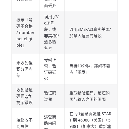
商丢弃
误用了V
提示「号
oIP号
码不合格
段，或
改用SMS-Act真实美国/
/ number
非美/加/
加拿大运营商号段
not eligi
波多黎
ble」
各号
号码正
未收到但
常，验
等待10分钟，期间不要
积分仍冻
证码延
点「重发」
结
迟
收到验证
验证码
重取新验证码，缩短购
码但Lyft
过期
买与输入之间的间隔
提示错误
在Lyft登录页发送 STAR
运营商
始终收不
T 到 46080（美国）/ 5
路由问
到短信
9381（加拿大）重新建