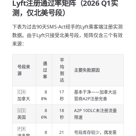
Lyft注册通过率矩阵（2026 Q1实
测，仅北美号段）
下表为过去90天SMS-Act经手的Lyft乘客端注册实测
数据。由于Lyft只接受北美号段，矩阵仅含三个有效
来源：
平
通
号段来
均
过
主要失败原因
源
到
率
达
🇨🇦
8
17
基本干净——加拿大运
加拿大
8%
秒
营商A2P注册完善
🇺🇸
8
18
A2P 10DLC未注册流量
美国
6%
秒
限速
🇵🇷
8
21
号段库存较少，偶发需
波多黎