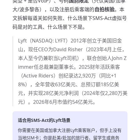
类型 + 是否VoIP）、号码
国别限定
（只认美国/加拿
大/波多黎各），以及注册后乘客端的
自拍核验
。本
文拆解每道关如何失败、什么场景下SMS-Act虚拟号
码是对的工具、什么场景下不是。
Lyft（NASDAQ: LYFT）2012年创立于美国旧金
山，现任CEO为David Risher（2023年4月上任，
本人至今仍兼职当Lyft司机），联合创始人John Z
immer任总裁兼副董事长。2025财年活跃乘客
（Active Riders）创纪录达2,920万（同比+1
8%），全年营收63亿美元、总预订额185亿美
元，并实现28亿美元净利润（2024年仅2,280万美
元）。2026年6月市值约54亿美元。
适合用SMS-Act的Lyft场景
你需要在美国或加拿大注册Lyft乘客账户，但手上没有
当地SIM卡；你是赴美/赴加的旅行者、留学生或商务