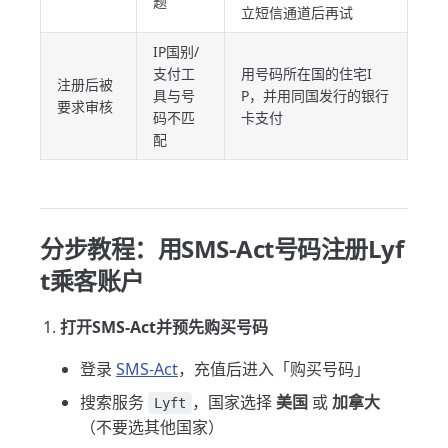
题
立短信通道后再试
IP国别/
支付工
用号码所在国的住宅I
注册后被
具与号
P，并用同国发行的银行
要求审核
码不匹
卡支付
配
分步教程：用SMS-Act号码注册Lyf
t乘客账户
打开SMS-Act并预先购买号码
登录
SMS-Act
，充值后进入「购买号码」
搜索服务
，国家选择
美国
或
加拿大
Lyft
（不要选其他国家）