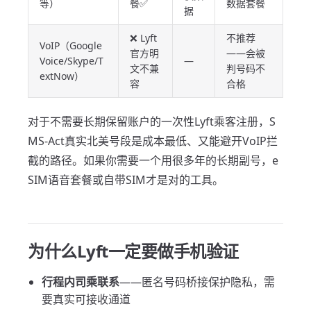
等）
餐✅
数据套餐
据
❌ Lyft
不推荐
VoIP（Google
官方明
——会被
Voice/Skype/T
—
文不兼
判号码不
extNow）
容
合格
对于不需要长期保留账户的一次性Lyft乘客注册，S
MS-Act真实北美号段是成本最低、又能避开VoIP拦
截的路径。如果你需要一个用很多年的长期副号，e
SIM语音套餐或自带SIM才是对的工具。
为什么Lyft一定要做手机验证
行程内司乘联系
——匿名号码桥接保护隐私，需
要真实可接收通道