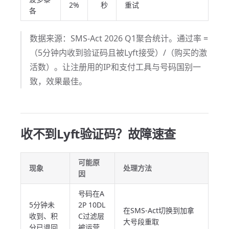
2%
秒
重试
各
数据来源：SMS-Act 2026 Q1聚合统计。通过率 =
（5分钟内收到验证码且被Lyft接受）/（购买的激
活数）。让注册用的IP和支付工具与号码国别一
致，效果最佳。
收不到Lyft验证码？故障速查
可能原
现象
处理方法
因
号码在A
5分钟未
2P 10DL
在SMS-Act切换到加拿
收到、积
C过滤层
大号段重取
分已退回
被运营