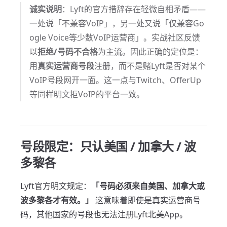
诚实说明
：Lyft的官方措辞存在轻微自相矛盾——
一处说「不兼容VoIP」，另一处又说「仅兼容Go
ogle Voice等少数VoIP运营商」。实战社区反馈
以
拒绝/号码不合格
为主流。因此正确的定位是：
用
真实运营商号段
注册，而不是赌Lyft是否对某个
VoIP号段网开一面。这一点与Twitch、OfferUp
等同样明文拒VoIP的平台一致。
号段限定：只认美国 / 加拿大 / 波
多黎各
Lyft官方明文规定：
「号码必须来自美国、加拿大或
波多黎各才有效。」
这意味着即使是真实运营商号
码，其他国家的号段也无法注册Lyft北美App。