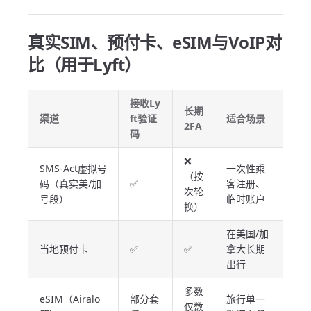
真实SIM、预付卡、eSIM与VoIP对
比（用于Lyft）
接收Ly
长期
渠道
ft验证
适合场景
2FA
码
❌
SMS-Act虚拟号
一次性乘
（按
码（真实美/加
✅
客注册、
次轮
号段）
临时账户
换）
在美国/加
当地预付卡
✅
✅
拿大长期
出行
多数
eSIM（Airalo
部分套
旅行单一
仅数