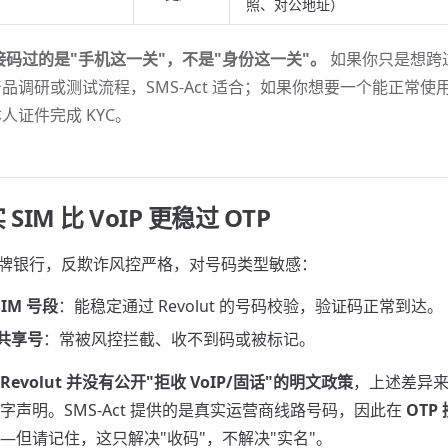
照、对公地址）
接码过的是"手机这一关"，不是"身份这一关"。
如果你只是想跨
品调研或测试流程，SMS-Act 适合；如果你想要一个能正常使
人证件完成 KYC。
IM 比 VoIP 更稳过 OTP
作为持牌银行，反欺诈风控严格，对号码类型敏感：
IM 号段
：能稳定通过 Revolut 的号码校验，验证码正常到达。
/ 共享号
：常被风控拦截、收不到码或被标记。
Revolut 并没有公开"拒收 VoIP/固话"的明文政策
，上述差异
字声明。SMS-Act 提供的是真实运营商线路号码，因此在
OTP
—但请记住，这只解决"收码"，不解决"实名"。