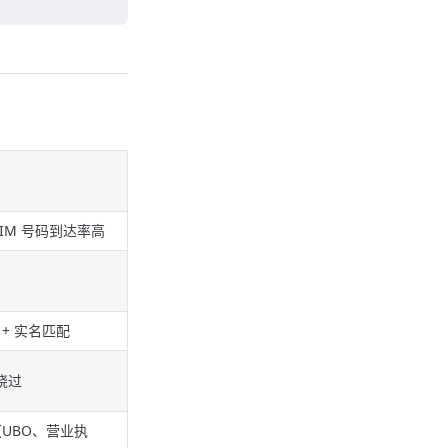
SIM 号码到达率高
 + 实名匹配
绕过
（UBO、营业执