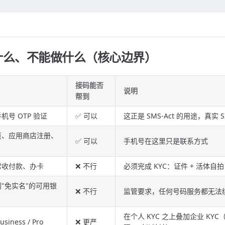
什么、不能做什么（核心边界）
接码能否
说明
帮到
号 OTP 验证
✅ 可以
这正是 SMS-Act 的用途，真实 
页、应用商店注册、
✅ 可以
手机号在这里只是联系方式
常收付款、办卡
❌ 不行
必须完成 KYC：证件 + 活体自拍
"免实名"的可用银
❌ 不行
监管要求，任何号码服务都无法
在个人 KYC 之上叠加企业 KYC
siness / Pro
❌ 更严