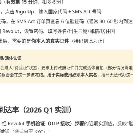
码（
有效期 15 分钟
，扣 8 积分）
ut，点击
Sign Up
，输入国家代码 + SMS-Act 号码
，在 SMS-Act 订单页查看 6 位验证码（通常 30–60 秒内到
 Revolut，设置密码、填写姓名/出生日期/邮箱/居住国
步骤后，需要的是
你本人的真实证件
（接码到此为止）
视频/活体认证
 新账户会进入"待验证"状态，要求上传政府证件并完成活体自拍（部分情况需
份的组合会在这一步被冻结。
用于实际使用必须本人实名
，接码无法代办这
 到达率（2026 Q1 实测）
 经 Revolut
手机验证（OTP 接收）步骤
的近期实测值，反映"
激活
（激活另需 KYC）：