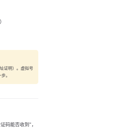
达）
地址证明）。虚拟号
一步。
验证码能否收到"，