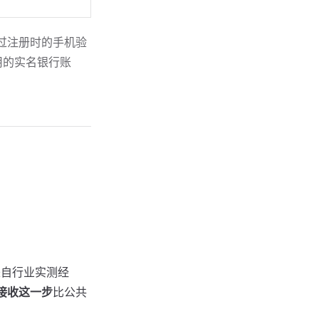
过注册时的手机验
用的实名银行账
来自行业实测经
 接收这一步
比公共