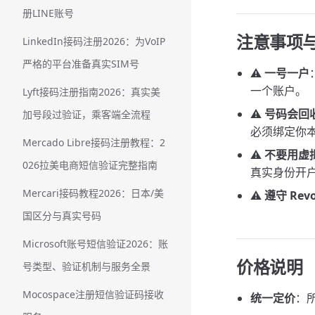
册LINE账号
注意事项
LinkedIn接码注册2026：为VoIP
严格的平台准备真实SIM号
⚠️
一号一户
一个账户。
Lyft接码注册指南2026：真实美
⚠️
号码会回
加号段过验证，乘客端全流程
必须绑定你
Mercado Libre接码注册教程：2
⚠️
不要用虚拟
026拉美电商短信验证完整指南
真实身份开
Mercari接码教程2026：日本/美
⚠️
遵守 Re
国区分与真实号码
Microsoft账号短信验证2026：账
价格说明
号类型、验证机制与服务全景
Mocospace注册短信验证码接收
统一定价
：