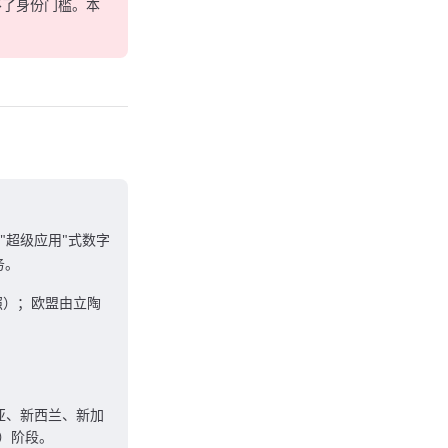
不了身份门槛。本
一款"超级应用"式数字
务。
牌照）；欧盟由立陶
亚、新西兰、新加
a）阶段。