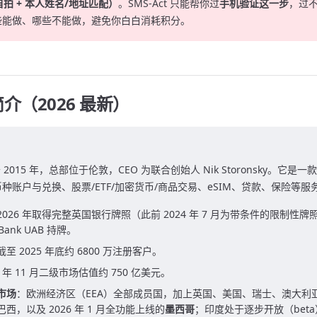
自拍 + 本人姓名/地址匹配）
。SMS-Act 只能帮你过
手机验证这一步
，过
些能做、哪些不能做，避免你白白消耗积分。
 简介（2026 最新）
立于 2015 年，总部位于伦敦，CEO 为联合创始人 Nik Storonsky。它是
种账户与兑换、股票/ETF/加密货币/商品交易、eSIM、贷款、保险等服
2026 年取得完整英国银行牌照（此前 2024 年 7 月为带条件的限制性
 Bank UAB 持牌。
截至 2025 年底约 6800 万注册客户。
5 年 11 月二级市场估值约 750 亿美元。
市场
：欧洲经济区（EEA）全部成员国，加上英国、美国、瑞士、澳大利
西，以及 2026 年 1 月全功能上线的
墨西哥
；印度处于逐步开放（bet