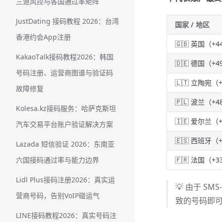
三道风控与各国通过率矩阵
JustDating 接码教程 2026：台湾
国家 / 地区
香港约会App注册
🇬🇧 英国（+4
KakaoTalk接码教程2026：韩国
🇩🇪 德国（+4
号码注册、运营商图谱与验证码
🇱🇹 立陶宛（
故障修复
🇵🇱 波兰（+4
Kolesa.kz接码服务：哈萨克斯坦
🇮🇪 爱尔兰（
汽车交易平台账户验证解决方案
🇪🇸 西班牙（
Lazada 短信验证 2026：东南亚
六国接码通过率与能力边界
🇫🇷 法国（+3
Lidl Plus接码注册2026：真实运
💡 由于 S
营商号码，告别VoIP碰运气
致的号码即
LINE接码教程2026：真实号码注