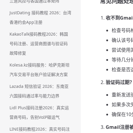
常见问题处
三道风控与各国通过率矩阵
JustDating 接码教程 2026：台湾
收不到Gma
香港约会App注册
检查号码
KakaoTalk接码教程2026：韩国
确认该号码
号码注册、运营商图谱与验证码
尝试使用
故障修复
等待几分
Kolesa.kz接码服务：哈萨克斯坦
检查是否
汽车交易平台账户验证解决方案
验证码过期
Lazada 短信验证 2026：东南亚
重新发送
六国接码通过率与能力边界
如果多次
Lidl Plus接码注册2026：真实运
确保在1
营商号码，告别VoIP碰运气
Gmail注册
LINE接码教程2026：真实号码注