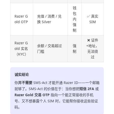
钱
包
Razer G
充值 / 消费 / 兑
✅ 真实
内
old OTP
换 Silver
SIM
强
制
❌ 证件
Razer G
余额 / 交易超过
强
+地址，
old 实名
门槛
制
无法绕
（KYC）
过
诚实结论
你
并不需要
SMS-Act 才能开通 Razer ID——一个邮箱
就够了。SMS-Act 的价值在于：当你想把
短信 2FA
或
Razer Gold 交易 OTP
指向一个能正常接收的手机
号、又不想暴露个人 SIM 时，它能帮你接收这些验证
码。