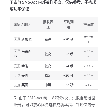
下表为 SMS-Act 内部抽样观察，
仅供参考，不构成
成功率保证
：
接收表
平均到
国家 / 地区
推荐度
现
达
⭐⭐⭐⭐
🇸🇬 新加坡
较高
~20 秒
⭐
🇲🇾 马来西
⭐⭐⭐⭐
较高
~22 秒
亚
⭐
🇭🇰 香港
较高
~24 秒
⭐⭐⭐⭐
🇺🇸 美国
稳定
~26 秒
⭐⭐⭐⭐
🇬🇧 英国
中等
~32 秒
⭐⭐⭐
💡 由于 SMS-Act 统一 8 积分/次、失败自动退回
账号，可以放心优先选择成功率高、到达快的号