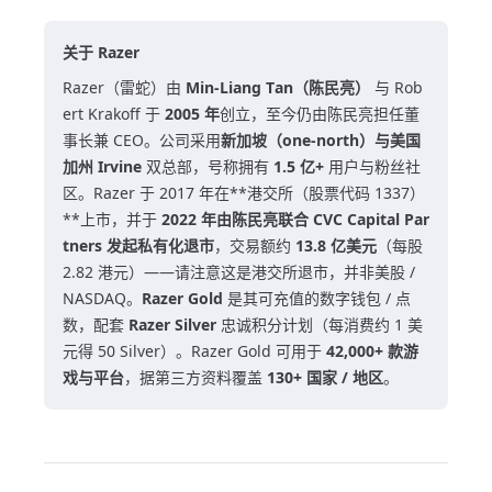
关于 Razer
Razer（雷蛇）由
Min-Liang Tan（陈民亮）
与 Rob
ert Krakoff 于
2005 年
创立，至今仍由陈民亮担任董
事长兼 CEO。公司采用
新加坡（one-north）与美国
加州 Irvine
双总部，号称拥有
1.5 亿+
用户与粉丝社
区。Razer 于 2017 年在**港交所（股票代码 1337）
**上市，并于
2022 年由陈民亮联合 CVC Capital Par
tners 发起私有化退市
，交易额约
13.8 亿美元
（每股
2.82 港元）——请注意这是港交所退市，并非美股 /
NASDAQ。
Razer Gold
是其可充值的数字钱包 / 点
数，配套
Razer Silver
忠诚积分计划（每消费约 1 美
元得 50 Silver）。Razer Gold 可用于
42,000+ 款游
戏与平台
，据第三方资料覆盖
130+ 国家 / 地区
。