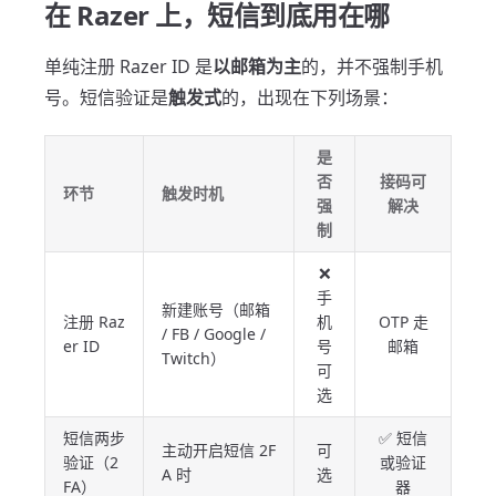
在 Razer 上，短信到底用在哪
单纯注册 Razer ID 是
以邮箱为主
的，并不强制手机
号。短信验证是
触发式
的，出现在下列场景：
是
否
接码可
环节
触发时机
强
解决
制
❌
手
新建账号（邮箱
注册 Raz
机
OTP 走
/ FB / Google /
er ID
号
邮箱
Twitch）
可
选
短信两步
✅ 短信
主动开启短信 2F
可
验证（2
或验证
A 时
选
FA）
器