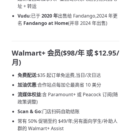
址 + 转运
Vudu
:已于
2020 年
出售给 Fandango,2024 年更
名
Fandango at Home
(并非 2024 年出售)
Walmart+ 会员($98/年 或 $12.95/
月)
免费配送
:$35 起订单免运费,当日/次日达
加油优惠
:合作站点每加仑最高省 10 美分
流媒体权益
:含 Paramount+ 或 Peacock 订阅(随
政策调整)
Scan & Go
:门店扫码自助结账
常有 50% 促销至约 $49/年;另有面向学生/补助人
群的 Walmart+ Assist