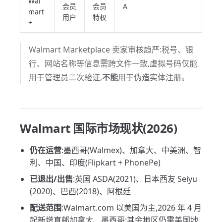
Wal
会员
会员
A
mart
用户
特权
+
Walmart Marketplace 卖家审核趋严:税号、银
行、网站名称等信息需跨文件一致,虚拟号码仅能
用于管理员二次验证,
不能
用于伪造实体注册。
Walmart 国际市场现状(2026)
仍在运营
:墨西哥(Walmex)、加拿大、中美洲、智
利、中国、印度(Flipkart + PhonePe)
已退出/出售
:英国 ASDA(2021)、日本西友 Seiyu
(2020)、巴西(2018)、阿根廷
配送范围
:Walmart.com 以美国为主,2026 年 4 月
起新增直邮加拿大、墨西哥;其余地区仍需美国地