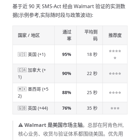
基于近 90 天 SMS-Act 经由 Walmart 验证的实测数
据(示例参考,实际随时段与政策波动):
通过
平均到
国家 / 地区
推荐度
率
码
⭐⭐⭐⭐
🇺🇸 美国 (+1)
95%
18 秒
⭐
🇨🇦 加拿大 (+
90%
22 秒
⭐⭐⭐⭐
1)
🇲🇽 墨西哥 (+5
88%
25 秒
⭐⭐⭐⭐
2)
🇬🇧 英国 (+44)
76%
35 秒
⭐⭐⭐
⚠️
Walmart 是美国市场主轴
。总部在阿肯色州,
核心业务、收货与验证体系都围绕美国。优先用