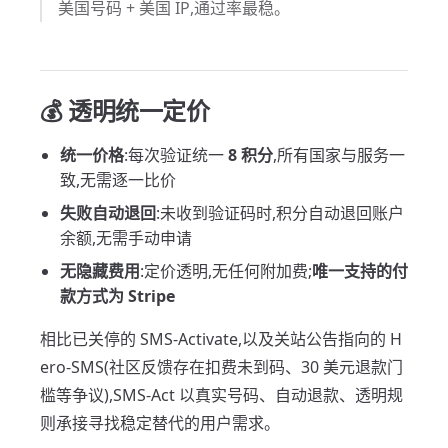
美国号码 + 美国 IP,通过率最稳。
💰 透明统一定价
统一价格
:每次验证统一
8 积分
,所有国家与服务一
致,无需逐一比价
失败自动退回
:未收到验证码时,积分自动退回账户
余额,无需手动申请
无隐藏费用
:定价透明,无任何附加费;
唯一支持的付
款方式为 Stripe
相比已关停的 SMS-Activate,以及关站公告指向的 H
ero-SMS(社区反馈存在扣费未到码、30 美元退款门
槛等争议),SMS-Act 以真实号码、自动退款、透明规
则承接寻找稳定替代的用户需求。