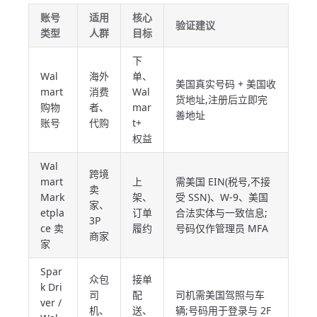
账号
适用
核心
验证建议
类型
人群
目标
下
Wal
海外
单、
美国真实号码 + 美国收
mart
消费
Wal
货地址,注册后立即完
购物
者、
mar
善地址
账号
代购
t+
权益
Wal
跨境
mart
上
需美国 EIN(税号,不接
卖
Mark
架、
受 SSN)、W-9、美国
家、
etpla
订单
合法实体与一致信息;
3P
ce 卖
履约
号码仅作管理员 MFA
商家
家
Spar
众包
接单
k Dri
司
配
司机需美国驾照与车
ver /
机、
送、
辆;号码用于登录与 2F