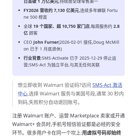
日首破 1 万亿美元
,持续居全球零售第一
FY2026 营收约 7,130 亿美元
,连续多年蝉联 Fortu
ne 500 榜首
全球
19 个国家、超 10,750 家门店
,每周服务约
2.8
亿
顾客
CEO
John Furner
(2026-02-01 接任,Doug McMill
on 已于 1 月底退休)
行业背景
:SMS-Activate 已于 2025-12-29 停止运
营;SMS-Act 为独立平台,与其无任何关联
想立即收到 Walmart 验证码?访问
SMS-Act 激活
中心
,选择 Walmart 服务与美国号段,通常 30 秒内
到码,失败积分自动退回账号。
注册 Walmart 账户、运营 Marketplace 卖家或开通
Walmart+ 会员时,手机号短信验证都是必经的安全
环节。很多用户卡在同一个坎上:
用虚拟号码却始终