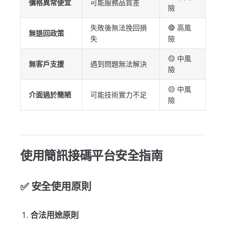
價格異常便宜
可能服務品質差
險
失敗後無法挽回損
🔴 高風
無退回政策
失
險
🟡 中風
無客戶支援
遇到問題無法解決
險
🟡 中風
介面過於簡陋
可能技術實力不足
險
使用簡訊接碼平台安全指南
✅ 安全使用原則
合法用途原則