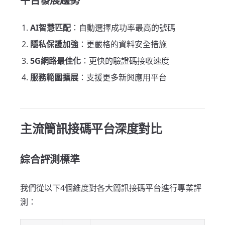
平台發展趨勢
AI智慧匹配
：自動選擇成功率最高的號碼
隱私保護加強
：更嚴格的資料安全措施
5G網路最佳化
：更快的驗證碼接收速度
服務範圍擴展
：支援更多新興應用平台
主流簡訊接碼平台深度對比
綜合評測標準
我們從以下4個維度對各大簡訊接碼平台進行專業評
測：