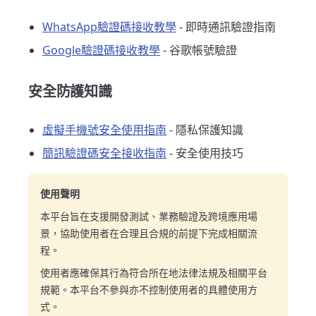
WhatsApp驗證碼接收教學
- 即時通訊驗證指南
Google驗證碼接收教學
- 谷歌帳號驗證
安全防護知識
虛擬手機號安全使用指南
- 隱私保護知識
簡訊驗證碼安全接收指南
- 安全使用技巧
使用聲明
本平台旨在支援開發測試、業務驗證及跨境應用場
景，協助使用者在合理且合規的前提下完成相關流
程。
使用者應確保其行為符合所在地法律法規及相關平台
規範。本平台不參與亦不控制使用者的具體使用方
式。