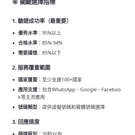
🎯 關鍵選擇指標
1. 驗證成功率（最重要）
優秀水準
：95%以上
合格水準
：85%-94%
需要謹慎
：85%以下
2. 服務覆蓋範圍
國家覆蓋
：至少支援100+國家
應用支援
：包含WhatsApp、Google、Faceboo
k等主流應用
號碼類型
：提供虛擬號碼和實體號碼選擇
3. 回應速度
極速級別
：30秒以內