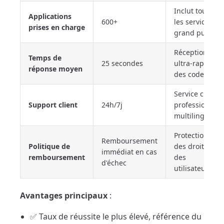
Inclut tous
Applications
600+
les services
prises en charge
grand public
Réception
Temps de
25 secondes
ultra-rapide
réponse moyen
des codes
Service client
Support client
24h/7j
professionnel
multilingue
Protection
Remboursement
Politique de
des droits
immédiat en cas
remboursement
des
d'échec
utilisateurs
Avantages principaux
:
✅ Taux de réussite le plus élevé, référence du